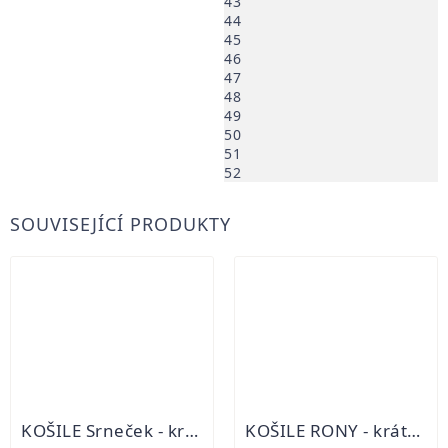
43
44
45
46
47
48
49
50
51
52
SOUVISEJÍCÍ PRODUKTY
KOŠILE Srneček - krátký rukáv zelená
KOŠILE RONY - krátký rukáv