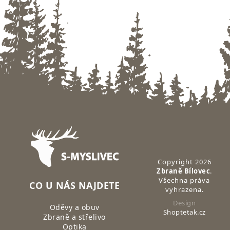
Zápatí
Copyright 2026
Zbraně Bílovec
.
Všechna práva
CO U NÁS NAJDETE
vyhrazena.
Design
Oděvy a obuv
Shoptetak.cz
Zbraně a střelivo
Optika