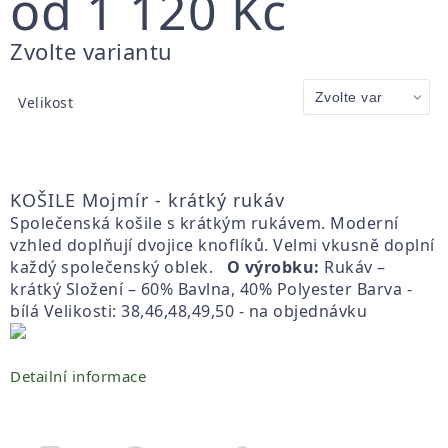
od
1 120 Kč
Měrná
Zvolte variantu
cena:
Velikost
KOŠILE Mojmír - krátký rukáv
Společenská košile s krátkým rukávem. Moderní
vzhled doplňují dvojice knoflíků. Velmi vkusně doplní
každý společenský oblek.
O výrobku:
Rukáv –
krátký Složení – 60% Bavlna, 40% Polyester Barva -
bílá Velikosti: 38,46,48,49,50 - na objednávku
Detailní informace