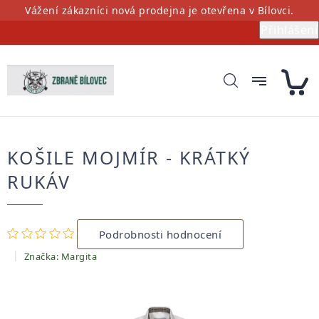
Přejít
Vážení zákazníci nová prodejna je otevřena v Bílovci.
na
Přihlášení
obsah
KOŠILE MOJMÍR - KRÁTKÝ
RUKÁV
Průměrné
Podrobnosti hodnocení
hodnocení
produktu
Značka:
Margita
je
0,0
z
5
hvězdiček.