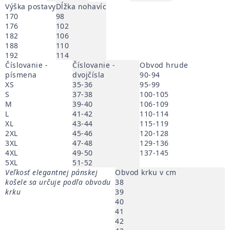
Výška postavy
Dĺžka nohavíc
170
98
176
102
182
106
188
110
192
114
Číslovanie -
Číslovanie -
Obvod hrude
písmena
dvojčísla
90-94
XS
35-36
95-99
S
37-38
100-105
M
39-40
106-109
L
41-42
110-114
XL
43-44
115-119
2XL
45-46
120-128
3XL
47-48
129-136
4XL
49-50
137-145
5XL
51-52
Veľkosť elegantnej pánskej
Obvod krku v cm
košele sa určuje podľa obvodu
38
krku
39
40
41
42