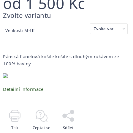
od
1 500 Kč
Měrná
Zvolte variantu
cena:
Velikosti M-III
Pánská flanelová košile košile s dlouhým rukávem ze
100% bavlny
Detailní informace
Tisk
Zeptat se
Sdílet