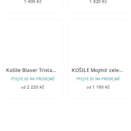
1 400 Kč
1 820 Kč
Košile Blaser Tristan 22
KOŠILE Mojmír zelená- dlouhý rukáv
PTEJTE SE NA PRODEJNĚ
PTEJTE SE NA PRODEJNĚ
2 220 Kč
1 190 Kč
od
od