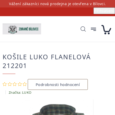
Přejít
Vážení zákazníci nová prodejna je otevřena v Bílovci.
na
Přihlášení
obsah
KOŠILE LUKO FLANELOVÁ
212201
Průměrné
Podrobnosti hodnocení
hodnocení
produktu
Značka:
LUKO
je
0,0
z
5
hvězdiček.