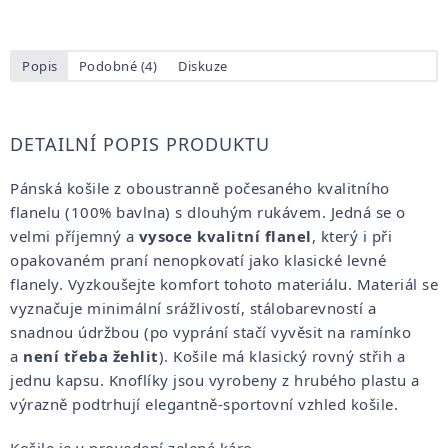
Popis
Podobné (4)
Diskuze
DETAILNÍ POPIS PRODUKTU
Pánská košile z oboustranně počesaného kvalitního
flanelu (100% bavlna) s dlouhým rukávem. Jedná se o
velmi příjemný a
vysoce kvalitní flanel
, který i při
opakovaném praní nenopkovatí jako klasické levné
flanely. Vyzkoušejte komfort tohoto materiálu. Materiál se
vyznačuje minimální srážlivostí, stálobarevností a
snadnou údržbou (po vyprání stačí vyvěsit na ramínko
a
není třeba žehlit
). Košile má klasický rovný střih a
jednu kapsu. Knoflíky jsou vyrobeny z hrubého plastu a
výrazně podtrhují elegantně-sportovní vzhled košile.
Košile je v provedení zelené káro.