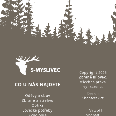
Zápatí
Copyright 2026
Zbraně Bílovec
.
Všechna práva
CO U NÁS NAJDETE
vyhrazena.
Design
Oděvy a obuv
Shoptetak.cz
Zbraně a střelivo
Optika
Lovecké potřeby
Vytvořil
Kynologie
Shoptet