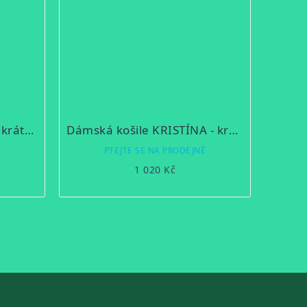
Dámská halenka JITKA - krátký rukáv
Dámská košile KRISTÍNA - krátký rukáv
Ě
PTEJTE SE NA PRODEJNĚ
1 020 Kč