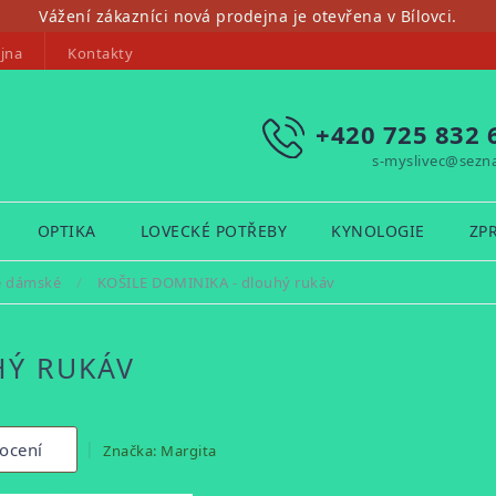
Vážení zákazníci nová prodejna je otevřena v Bílovci.
jna
Kontakty
+420 725 832 
s-myslivec@sezn
OPTIKA
LOVECKÉ POTŘEBY
KYNOLOGIE
ZP
e dámské
/
KOŠILE DOMINIKA - dlouhý rukáv
HÝ RUKÁV
ocení
Značka:
Margita