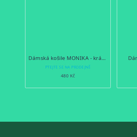
Dámská košile MONIKA - krátký rukáv
Dám
PTEJTE SE NA PRODEJNĚ
480 Kč