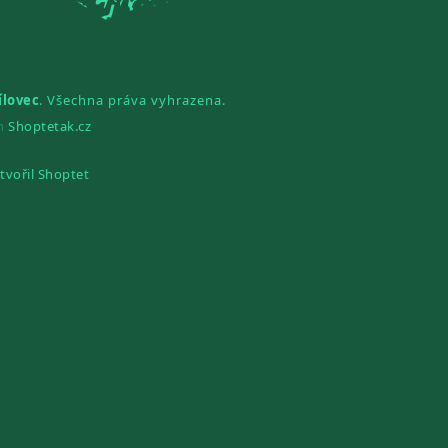
ílovec
. Všechna práva vyhrazena.
gn
Shoptetak.cz
tvořil Shoptet