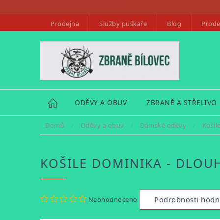
Přejít
na
Prodejna
Služby puškaře
Blog
Prode
obsah
HOME
ODĚVY A OBUV
ZBRANĚ A STŘELIVO
Domů
/
Oděvy a obuv
/
Dámské oděvy
/
Košil
KOŠILE DOMINIKA - DLOU
Průměrné
Podrobnosti hodn
Neohodnoceno
hodnocení
produktu
je