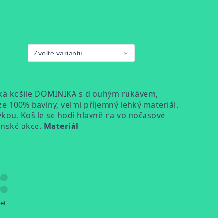
ká košile DOMINIKA s dlouhým rukávem,
ze 100% bavlny, velmi příjemný lehký materiál.
vkou. Košile se hodí hlavně na volnočasové
čenské akce.
Materiál
let