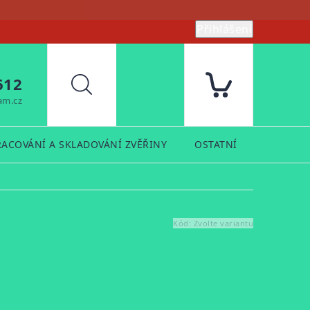
Přihlášení
612
Hledat
am.cz
RACOVÁNÍ A SKLADOVÁNÍ ZVĚŘINY
OSTATNÍ
PRODUK
Kód:
Zvolte variantu