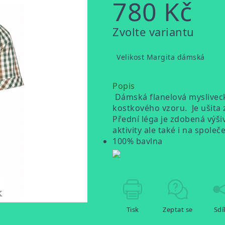
780 Kč
Měrná
Zvolte variantu
cena:
Velikost Margita dámská
Popis
Dámská flanelová myslivec
kostkového vzoru. Je ušita 
Přední léga je zdobená výši
aktivity ale také i na spole
100% bavlna
Tisk
Zeptat se
Sdí