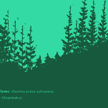
ílovec
. Všechna práva vyhrazena.
gn
Shoptetak.cz