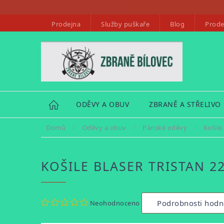
Přejít
na
Prodejna
Služby puškaře
Blog
Prode
obsah
HOME
ODĚVY A OBUV
ZBRANĚ A STŘELIVO
Domů
/
Oděvy a obuv
/
Pánské oděvy
/
Košile
KOŠILE BLASER TRISTAN 2
Průměrné
Podrobnosti hodn
Neohodnoceno
hodnocení
produktu
je