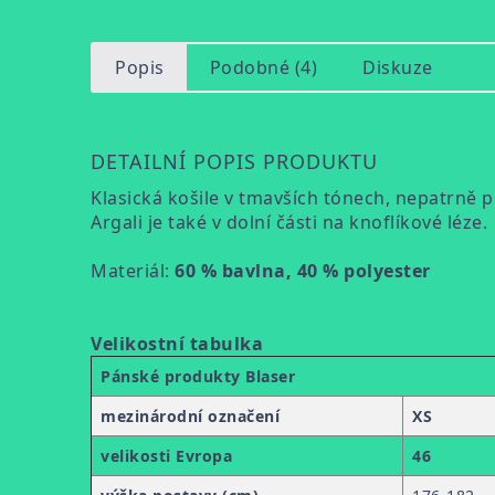
Popis
Podobné (4)
Diskuze
DETAILNÍ POPIS PRODUKTU
Klasická košile v tmavších tónech, nepatrně 
Argali je také v dolní části na knoflíkové léze.
Materiál:
60 % bavlna, 40 % polyester
Velikostní tabulka
Pánské produkty Blaser
mezinárodní označení
XS
velikosti Evropa
46