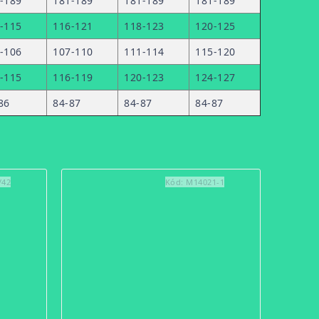
-189
181-189
181-189
181-189
-115
116-121
118-123
120-125
-106
107-110
111-114
115-120
-115
116-119
120-123
124-127
86
84-87
84-87
84-87
/42
Kód:
M14021-1