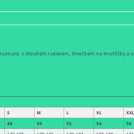
projmutá, s dlouhým rukávem, límečkem na knoflíčky a o
S
M
L
XL
XX
48
50
52
54
56