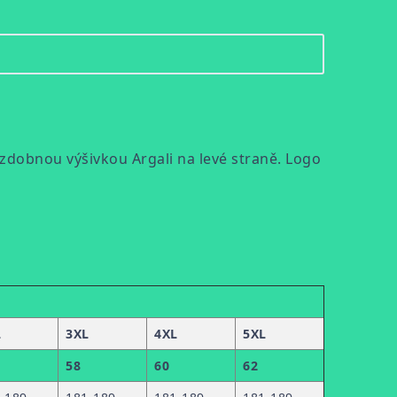
zdobnou výšivkou Argali na levé straně. Logo
L
3XL
4XL
5XL
58
60
62