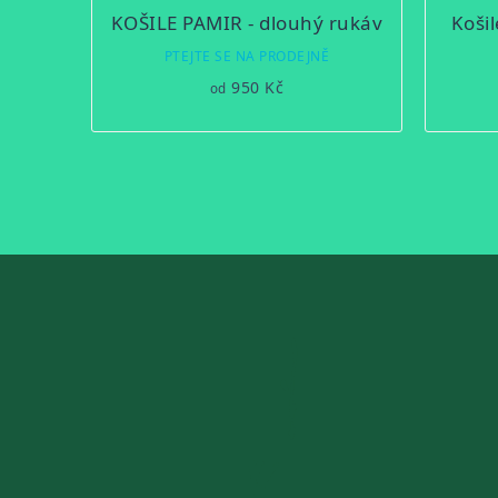
KOŠILE PAMIR - dlouhý rukáv
Koši
PTEJTE SE NA PRODEJNĚ
950 Kč
od