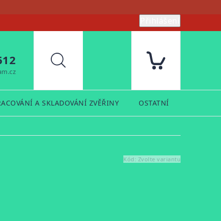
Přihlášení
612
Hledat
am.cz
RACOVÁNÍ A SKLADOVÁNÍ ZVĚŘINY
OSTATNÍ
PRODUK
Kód:
Zvolte variantu