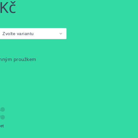
 Kč
jemným proužkem
let