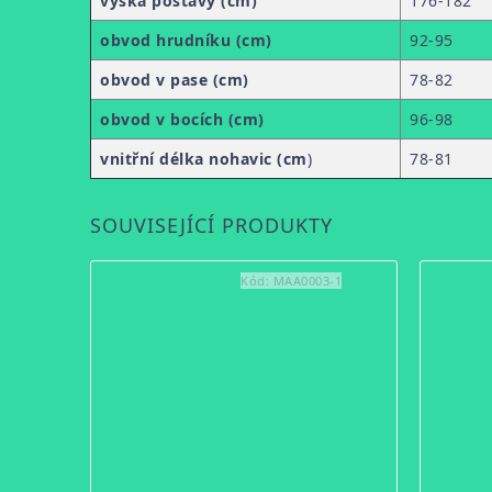
výška postavy (cm)
176-182
obvod hrudníku (cm)
92-95
obvod v pase (cm)
78-82
obvod v bocích (cm)
96-98
vnitřní délka nohavic (cm
)
78-81
SOUVISEJÍCÍ PRODUKTY
Kód:
MAA0003-1