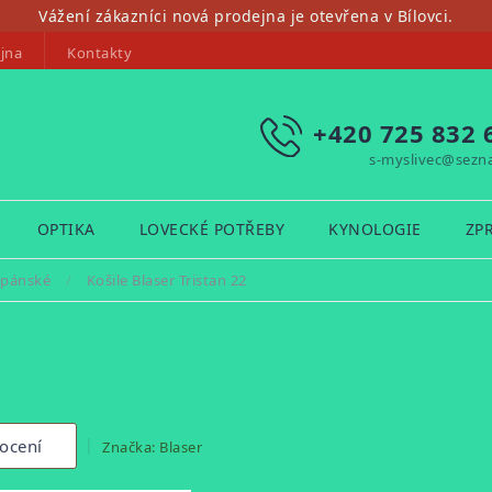
Vážení zákazníci nová prodejna je otevřena v Bílovci.
jna
Kontakty
+420 725 832 
s-myslivec@sezn
OPTIKA
LOVECKÉ POTŘEBY
KYNOLOGIE
ZP
 pánské
/
Košile Blaser Tristan 22
2
ocení
Značka:
Blaser