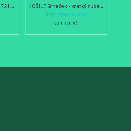
Košile Myslivecká Luko 172114
KOŠILE Srneček - krátký rukáv zelená
Ě
PTEJTE SE NA PRODEJNĚ
1 150 Kč
od