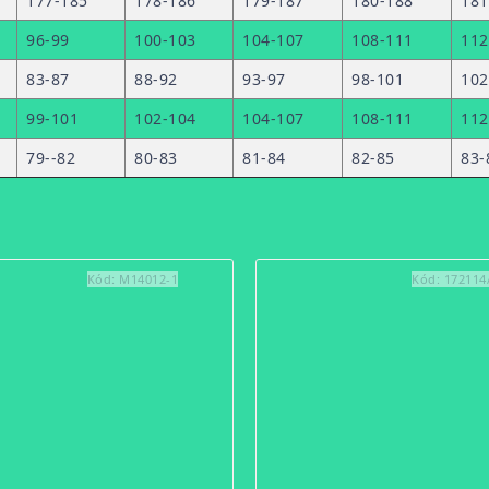
177-185
178-186
179-187
180-188
181
96-99
100-103
104-107
108-111
112
83-87
88-92
93-97
98-101
102
99-101
102-104
104-107
108-111
112
79--82
80-83
81-84
82-85
83-
Kód:
M14012-1
Kód:
172114