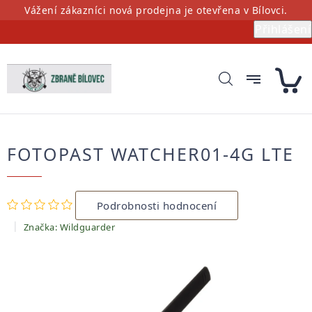
Přejít
Vážení zákazníci nová prodejna je otevřena v Bílovci.
na
Přihlášení
obsah
FOTOPAST WATCHER01-4G LTE
Průměrné
Podrobnosti hodnocení
hodnocení
produktu
Značka:
Wildguarder
je
0,0
z
5
hvězdiček.