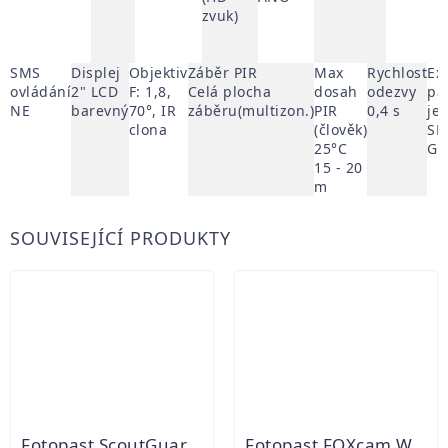
zvuk)
SMS
Displej
Objektiv
Záběr PIR
Max
Rychlost
Ex
ovládání
2" LCD
F: 1,8,
Celá plocha
dosah
odezvy
pa
NE
barevný
70°, IR
záběru(multizon.)
PIR
0,4 s
je
clona
(člověk)
SD
25°C
GB
15 - 20
m
SOUVISEJÍCÍ PRODUKTY
Fotopast ScoutGuard MG984G-30mHD
Fotopast FOXcam WI-FI