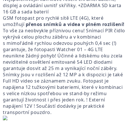
displej a ovládání uvnitř skříňky. +ZDARMA SD karta
16 GB a sada baterií
GSM fotopast pro rychlé sítě LTE (4G), které
umožňují
přenos snímků a videa v plném rozlišení!
To vše za neobvykle příznivou cenu! Snímací PIR čidlo
vykrývá celou plochu záběru a v kombinaci
s mimořádně rychlou odezvou pouhých 0,4 sec (!)
garantuje, že fotopasti Watcher 01 – 4G LTE
neunikne žádný pohyb! Účinné a lidskému oku zcela
neviditelné osvětlení emitované 54 LED diodami
garantuje dosvit až 25 m a vynikající noční záběry.
Snímky jsou v rozlišení až 12 MP a k dispozici je také
Full HD video se záznamem zvuku. Fotopast je
napájena 12 tužkovými bateriemi, které v kombinaci
s velice nízkou spotřebou ve stand-by režimu
garantují životnost i přes jeden rok. ! Externí
napájení 12V ! Součástí dodávky je praktické
transportní pouzdro.