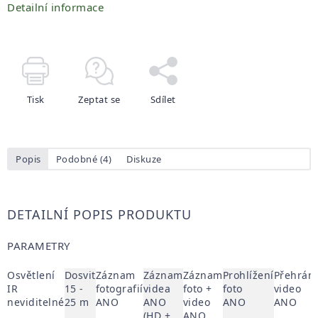
Detailní informace
Tisk
Zeptat se
Sdílet
Popis
Podobné (4)
Diskuze
DETAILNÍ POPIS PRODUKTU
PARAMETRY
Osvětlení
Dosvit
Záznam
Záznam
Záznam
Prohlížení
Přehrání
IR
15 -
fotografií
videa
foto +
foto
video
neviditelné
25 m
ANO
ANO
video
ANO
ANO
(HD +
ANO