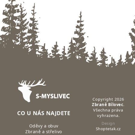
Zápatí
Copyright 2026
Zbraně Bílovec
.
Všechna práva
CO U NÁS NAJDETE
vyhrazena.
Design
Oděvy a obuv
Shoptetak.cz
Zbraně a střelivo