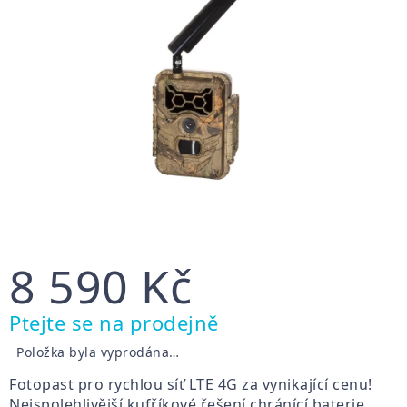
8 590 Kč
Měrná
Ptejte se na prodejně
cena:
Položka byla vyprodána…
Fotopast pro rychlou síť LTE 4G za vynikající cenu!
Nejspolehlivější kufříkové řešení chránící baterie,