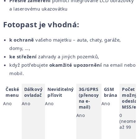
Přesné zaměření
pomocí integrované LCD obrazovky
a laserovému ukazovátku
Fotopast je vhodná:
k ochraně
vašeho majetku – auta, chaty, garáže,
domy, …,
ke střežení
zahrady a jiných pozemků,
když potřebujete
okamžité upozornění
na email nebo
mobil.
České
Dálkový
Neviditelný
3G/GPRS
GSM
Počet
menu
ovladač
přísvit
(přenosy
brána
možný
na e-
odesla
Ano
Ano
Ano
Ano
mail)
MSS/em
Ano
0
(neomez
až 99