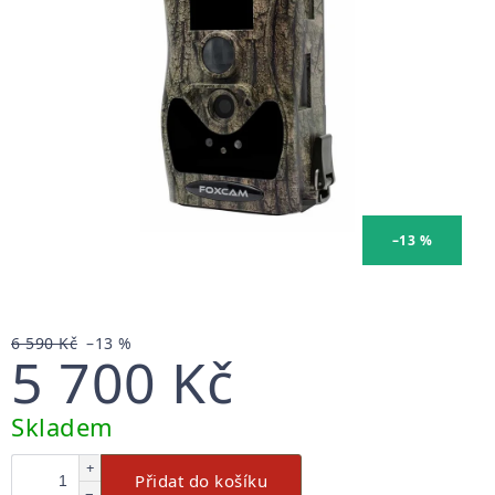
–13 %
6 590 Kč
–13 %
5 700 Kč
Měrná
Skladem
cena:
+
Přidat do košíku
−