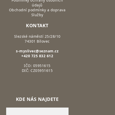
Podmínky ochrany osobních
údajů
Obchodní podmínky a doprava
Služby
KONTAKT
Slezské náměstí 25/28/10
74301 Bílovec
s-myslivec@seznam.cz
+420 725 832 612
IČO: 05951615
DIČ: CZ05951615
KDE NÁS NAJDETE