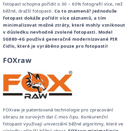
fotopast schopna pořídit o 30 – 60% fotografií více, než
běžné, dražší fotopasti.
Co to znamená? Jednoduše
fotopast dokáže pořídit více záznamů, a tím
minimalizovat možné ztráty, které mohly vzniknout
v důsledku nevhodně zvolené fotopasti. Model
SG880-4G používá generačně modernizované PIR
čidlo, které je vyráběno pouze pro fotopasti!
FOXraw
FOXraw je patentovaná technologie pro zpracování
obrazu ze surových dat C-mos čipu. Konkurenční
fotopasti využívají univerzální běžné algoritmy, které ve
výsledku přináší běžný obraz.
FOXraw minimalizuje