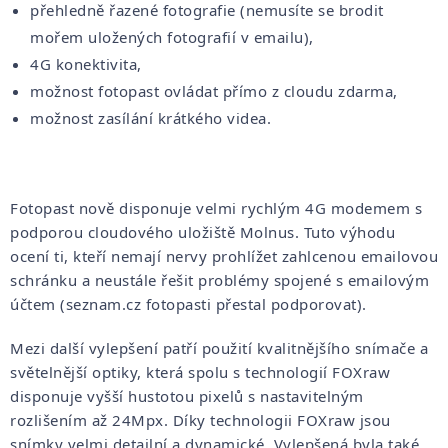
přehledně řazené fotografie (nemusíte se brodit
mořem uložených fotografií v emailu),
4G konektivita,
možnost fotopast ovládat přímo z cloudu zdarma,
možnost zasílání krátkého videa.
Fotopast nově disponuje velmi rychlým 4G modemem s
podporou cloudového uložiště Molnus. Tuto výhodu
ocení ti, kteří nemají nervy prohlížet zahlcenou emailovou
schránku a neustále řešit problémy spojené s emailovým
účtem (seznam.cz fotopasti přestal podporovat).
Mezi další vylepšení patří použití kvalitnějšího snímače a
světelnější optiky, která spolu s technologií FOXraw
disponuje vyšší hustotou pixelů s nastavitelným
rozlišením až 24Mpx. Díky technologii FOXraw jsou
snímky velmi detailní a dynamické. Vylepšená byla také