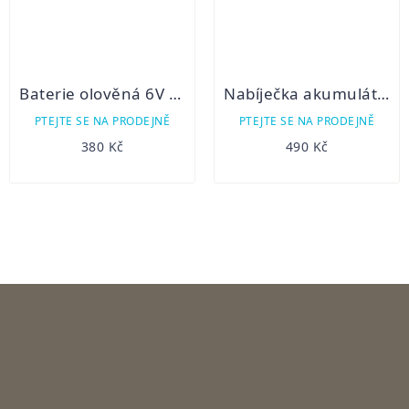
Baterie olověná 6V / 12Ah XTREME
Nabíječka akumulátorů olověných AL 300
PTEJTE SE NA PRODEJNĚ
PTEJTE SE NA PRODEJNĚ
380 Kč
490 Kč