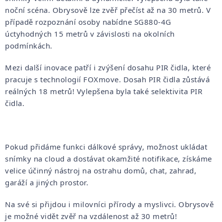
noční scéna. Obrysově lze zvěř přečíst až na 30 metrů. V
případě rozpoznání osoby nabídne SG880-4G
úctyhodných 15 metrů v závislosti na okolních
podmínkách.
Mezi další inovace patří i zvýšení dosahu PIR čidla, které
pracuje s technologií FOXmove. Dosah PIR čidla zůstává
reálných 18 metrů! Vylepšena byla také selektivita PIR
čidla.
Pokud přidáme funkci dálkové správy, možnost ukládat
snímky na cloud a dostávat okamžité notifikace, získáme
velice účinný nástroj na ostrahu domů, chat, zahrad,
garáží a jiných prostor.
Na své si přijdou i milovníci přírody a myslivci. Obrysově
je možné vidět zvěř na vzdálenost až 30 metrů!