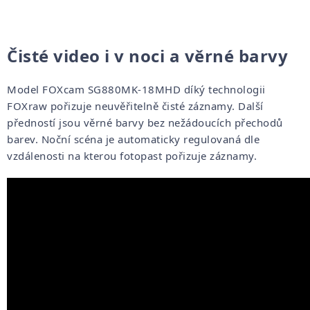
Čisté video i v noci a věrné barvy
Model FOXcam SG880MK-18MHD díký technologii
FOXraw pořizuje neuvěřitelně čisté záznamy. Další
předností jsou věrné barvy bez nežádoucích přechodů
barev. Noční scéna je automaticky regulovaná dle
vzdálenosti na kterou fotopast pořizuje záznamy.