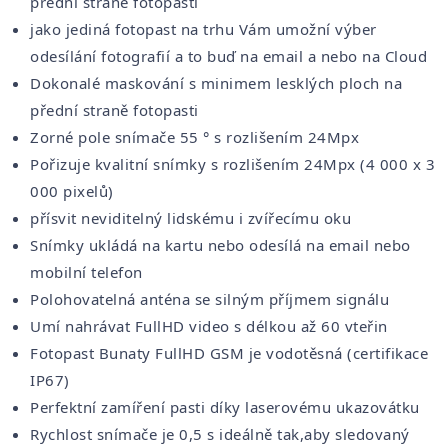
přední straně fotopasti
jako jediná fotopast na trhu Vám umožní výber
odesílání fotografií a to buď na email a nebo na Cloud
Dokonalé maskování s minimem lesklých ploch na
přední straně fotopasti
Zorné pole snímače 55 ° s rozlišením 24Mpx
Pořizuje kvalitní snímky s rozlišením 24Mpx (4 000 x 3
000 pixelů)
přísvit neviditelný lidskému i zvířecímu oku
Snímky ukládá na kartu nebo odesílá na email nebo
mobilní telefon
Polohovatelná anténa se silným příjmem signálu
Umí nahrávat FullHD video s délkou až 60 vteřin
Fotopast Bunaty FullHD GSM je vodotěsná (certifikace
IP67)
Perfektní zamíření pasti díky laserovému ukazovátku
Rychlost snímače je 0,5 s ideálně tak,aby sledovaný