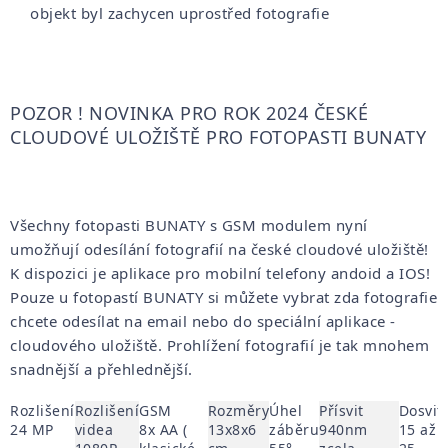
objekt byl zachycen uprostřed fotografie
POZOR ! NOVINKA PRO ROK 2024 ČESKÉ
CLOUDOVÉ ULOŽIŠTĚ PRO FOTOPASTI BUNATY
Všechny fotopasti BUNATY s GSM modulem nyní
umožňují odesílání fotografií na české cloudové uložiště!
K dispozici je aplikace pro mobilní telefony andoid a IOS!
Pouze u fotopastí BUNATY si můžete vybrat zda fotografie
chcete odesílat na email nebo do speciální aplikace -
cloudového uložiště. Prohlížení fotografií je tak mnohem
snadnější a přehlednější.
Rozlišení
Rozlišení
GSM
Rozměry
Úhel
Přísvit
Dosvit
24 MP
videa
8x AA (
13x8x6
záběru
940nm
15 až