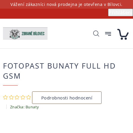
Přejít
Vážení zákazníci nová prodejna je otevřena v Bílovci.
na
Přihlášení
obsah
FOTOPAST BUNATY FULL HD
GSM
Průměrné
Podrobnosti hodnocení
hodnocení
produktu
Značka:
Bunaty
je
0,0
z
5
hvězdiček.