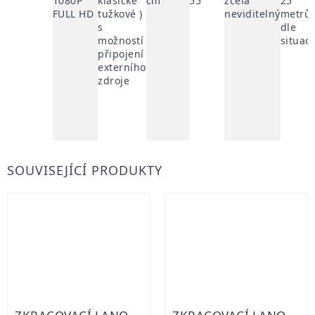
1080P
klasické
cm
55°
zcela
25
FULL HD
tužkové )
neviditelný
metrů
s
dle
možností
situac
připojení
externího
zdroje
SOUVISEJÍCÍ PRODUKTY