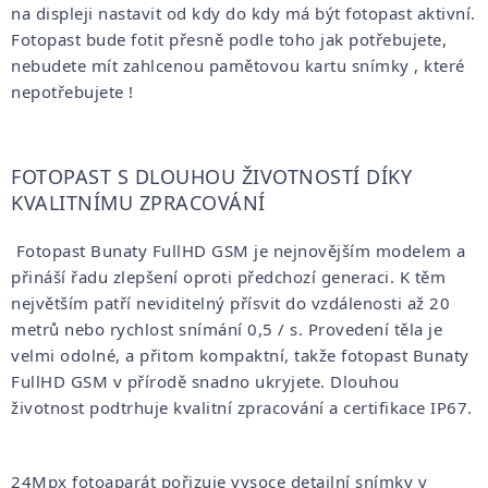
na displeji nastavit od kdy do kdy má být fotopast aktivní.
Fotopast bude fotit přesně podle toho jak potřebujete,
nebudete mít zahlcenou pamětovou kartu snímky , které
nepotřebujete !
FOTOPAST S DLOUHOU ŽIVOTNOSTÍ DÍKY
KVALITNÍMU ZPRACOVÁNÍ
Fotopast Bunaty FullHD GSM je nejnovějším modelem a
přináší řadu zlepšení oproti předchozí generaci. K těm
největším patří neviditelný přísvit do vzdálenosti až 20
metrů nebo rychlost snímání 0,5 / s. Provedení těla je
velmi odolné, a přitom kompaktní, takže fotopast Bunaty
FullHD GSM v přírodě snadno ukryjete. Dlouhou
životnost podtrhuje kvalitní zpracování a certifikace IP67.
24Mpx fotoaparát pořizuje vysoce detailní snímky v