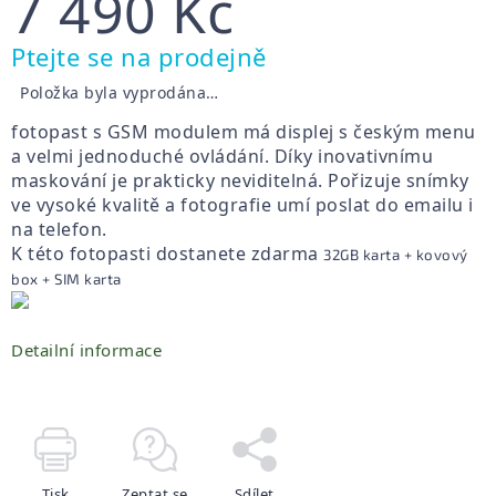
7 490 Kč
Měrná
Ptejte se na prodejně
cena:
Položka byla vyprodána…
fotopast s GSM modulem má displej s českým menu
a velmi jednoduché ovládání. Díky inovativnímu
maskování je prakticky neviditelná. Pořizuje snímky
ve vysoké kvalitě a fotografie umí poslat do emailu i
na telefon.
K této fotopasti dostanete zdarma
32GB karta + kovový
box + SIM karta
Detailní informace
Tisk
Zeptat se
Sdílet