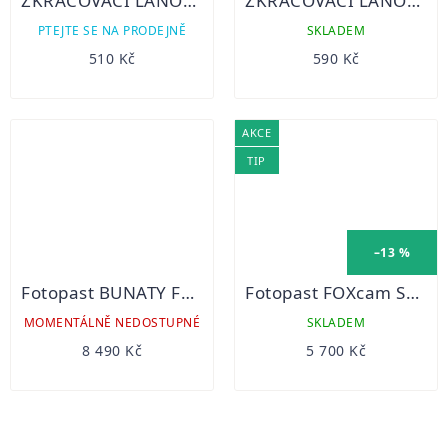
ZKRACOVACÍ LANOVÝ ZÁMEK PYTHON 5MM
ZKRACOVACÍ LANOVÝ ZÁMEK PYTHON 8MM
PTEJTE SE NA PRODEJNĚ
SKLADEM
510 Kč
590 Kč
AKCE
TIP
–13 %
Fotopast BUNATY FULL HD GSM 4G
Fotopast FOXcam SG880-4G
MOMENTÁLNĚ NEDOSTUPNÉ
SKLADEM
8 490 Kč
5 700 Kč