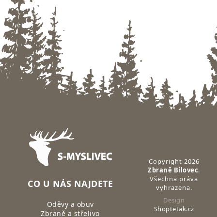
Zápatí
Copyright 2026
Zbraně Bílovec
.
Všechna práva
CO U NÁS NAJDETE
vyhrazena.
Design
Oděvy a obuv
Shoptetak.cz
Zbraně a střelivo