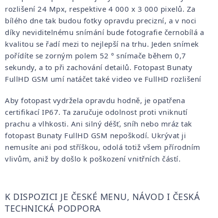
rozlišení 24 Mpx, respektive 4 000 x 3 000 pixelů. Za
bílého dne tak budou fotky opravdu precizní, a v noci
díky neviditelnému snímání bude fotografie černobílá a
kvalitou se řadí mezi to nejlepší na trhu. Jeden snímek
pořídíte se zorným polem 52 ° snímače během 0,7
sekundy, a to při zachování detailů. Fotopast Bunaty
FullHD GSM umí natáčet také video ve FullHD rozlišení
Aby fotopast vydržela opravdu hodně, je opatřena
certifikací IP67. Ta zaručuje odolnost proti vniknutí
prachu a vlhkosti. Ani silný déšť, sníh nebo mráz tak
fotopast Bunaty FullHD GSM nepoškodí. Ukrývat ji
nemusíte ani pod stříškou, odolá totiž všem přírodním
vlivům, aniž by došlo k poškození vnitřních částí.
K DISPOZICI JE ČESKÉ MENU, NÁVOD I ČESKÁ
TECHNICKÁ PODPORA