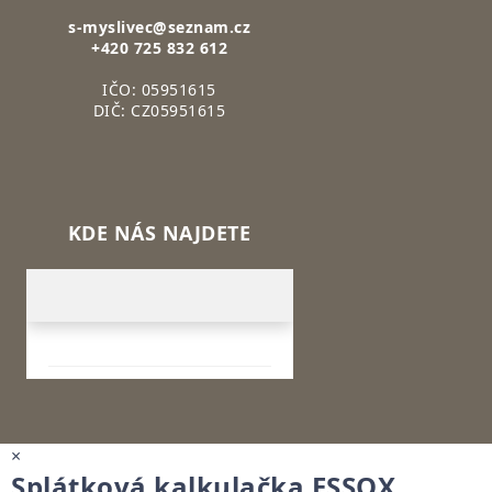
s-myslivec@seznam.cz
+420 725 832 612
IČO: 05951615
DIČ: CZ05951615
KDE NÁS NAJDETE
×
Splátková kalkulačka ESSOX