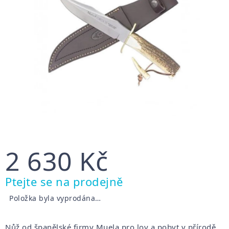
2 630 Kč
Měrná
Ptejte se na prodejně
cena:
Položka byla vyprodána…
Nůž od španělské firmy Muela pro lov a pobyt v přírodě.