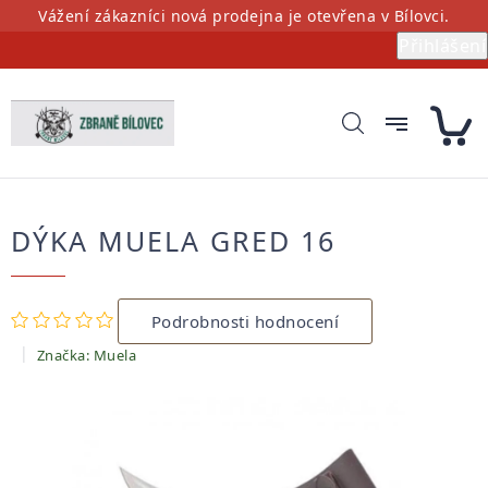
Přejít
Vážení zákazníci nová prodejna je otevřena v Bílovci.
na
Přihlášení
obsah
DÝKA MUELA GRED 16
Průměrné
Podrobnosti hodnocení
hodnocení
produktu
Značka:
Muela
je
0,0
z
5
hvězdiček.