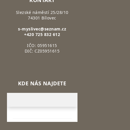
KONTAKT
Slezské náměstí 25/28/10
74301 Bílovec
s-myslivec@seznam.cz
+420 725 832 612
IČO: 05951615
DIČ: CZ05951615
KDE NÁS NAJDETE