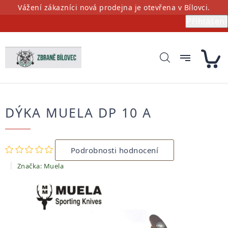
Přejít
Vážení zákazníci nová prodejna je otevřena v Bílovci.
na
Přihlášení
obsah
DÝKA MUELA DP 10 A
Průměrné
Podrobnosti hodnocení
hodnocení
produktu
Značka:
Muela
je
0,0
z
5
hvězdiček.