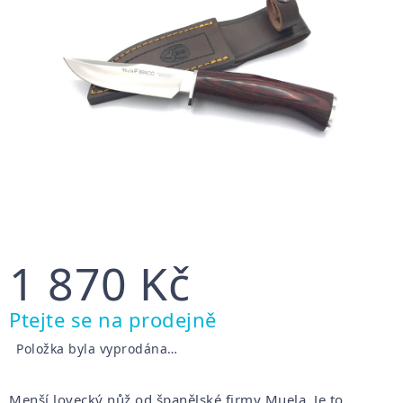
1 870 Kč
Měrná
Ptejte se na prodejně
cena:
Položka byla vyprodána…
Menší lovecký nůž od španělské firmy Muela. Je to