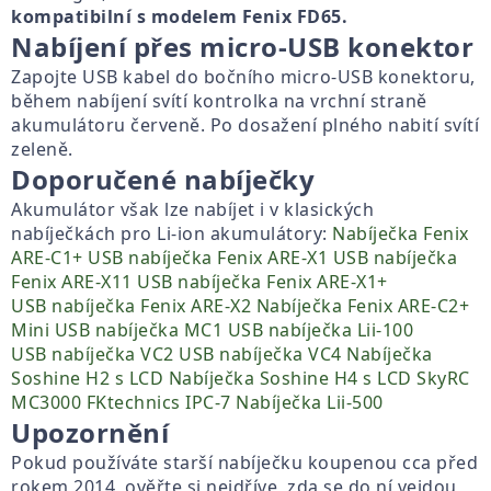
kompatibilní s modelem Fenix FD65.
Nabíjení přes micro-USB konektor
Zapojte USB kabel do bočního micro-USB konektoru,
během nabíjení svítí kontrolka na vrchní straně
akumulátoru červeně. Po dosažení plného nabití svítí
zeleně.
Doporučené nabíječky
Akumulátor však lze nabíjet i v klasických
nabíječkách pro Li-ion akumulátory:
Nabíječka Fenix
ARE-C1+
USB nabíječka Fenix ARE-X1
USB nabíječka
Fenix ARE-X11
USB nabíječka Fenix ARE-X1+
USB nabíječka Fenix ARE-X2
Nabíječka Fenix ARE-C2+
Mini USB nabíječka MC1
USB nabíječka Lii-100
USB nabíječka VC2
USB nabíječka VC4
Nabíječka
Soshine H2 s LCD
Nabíječka Soshine H4 s LCD
SkyRC
MC3000
FKtechnics IPC-7
Nabíječka Lii-500
Upozornění
Pokud používáte starší nabíječku koupenou cca před
rokem 2014, ověřte si nejdříve, zda se do ní vejdou