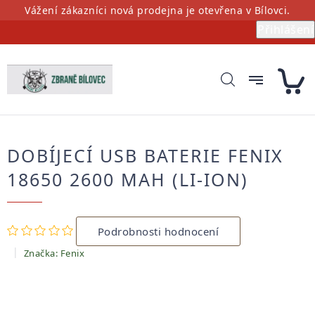
Přejít
Vážení zákazníci nová prodejna je otevřena v Bílovci.
na
Přihlášení
obsah
DOBÍJECÍ USB BATERIE FENIX
18650 2600 MAH (LI-ION)
Průměrné
Podrobnosti hodnocení
hodnocení
produktu
Značka:
Fenix
je
0,0
z
5
hvězdiček.