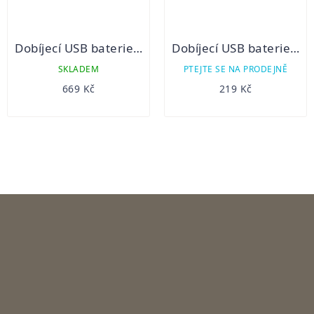
Dobíjecí USB baterie Fenix 18650 4000mAh (Li-ion) USB-C
Dobíjecí USB baterie Fenix RCR123A / 16340 (Li-Ion)
SKLADEM
PTEJTE SE NA PRODEJNĚ
669 Kč
219 Kč