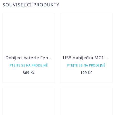
SOUVISEJÍCÍ PRODUKTY
Dobíjecí baterie Fenix 18650 2600 mAh (Li-Ion)
USB nabíječka MC1 pro Li-ion akumulátory
PTEJTE SE NA PRODEJNĚ
PTEJTE SE NA PRODEJNĚ
369 Kč
199 Kč