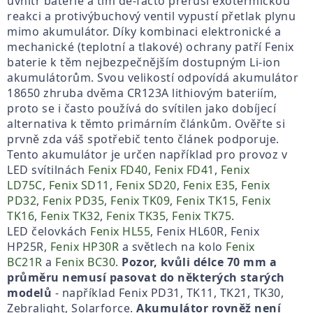
uvnitř baterie a tím de-facto přeruší exotermickou
reakci a protivýbuchový ventil vypustí přetlak plynu
mimo akumulátor. Díky kombinaci elektronické a
mechanické (teplotní a tlakové) ochrany patří Fenix
baterie k těm nejbezpečnějším dostupným Li-ion
akumulátorům. Svou velikostí odpovídá akumulátor
18650 zhruba dvěma CR123A lithiovým bateriím,
proto se i často používá do svítilen jako dobíjecí
alternativa k těmto primárním článkům. Ověřte si
prvně zda váš spotřebič tento článek podporuje.
Tento akumulátor je určen například pro provoz v
LED svítilnách
Fenix FD40
,
Fenix FD41
,
Fenix
LD75C
,
Fenix SD11
,
Fenix SD20
,
Fenix E35
,
Fenix
PD32
,
Fenix PD35
,
Fenix TK09
,
Fenix TK15
,
Fenix
TK16
,
Fenix TK32
,
Fenix TK35
,
Fenix TK75
.
LED čelovkách
Fenix HL55
, Fenix HL60R, Fenix
HP25R,
Fenix HP30R
a světlech na kolo
Fenix
BC21R
a
Fenix BC30
.
Pozor, kvůli délce 70 mm a
průměru nemusí pasovat do některých starých
modelů
- například Fenix PD31, TK11, TK21, TK30,
Zebralight, Solarforce.
Akumulátor rovněž není