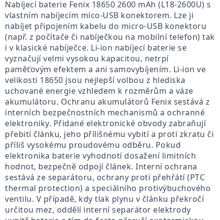
Nabíjecí baterie Fenix 18650 2600 mAh (L18-2600U) s
vlastním nabíjecím mico-USB konektorem. Lze ji
nabíjet připojením kabelu do micro-USB konektoru
(např. z počítače či nabíječkou na mobilní telefon) tak
i v klasické nabíječce. Li-ion nabíjecí baterie se
vyznačují velmi vysokou kapacitou, netrpí
paměťovým efektem a ani samovybíjením. Li-ion ve
velikosti 18650 jsou nejlepší volbou z hlediska
uchované energie vzhledem k rozměrům a váze
akumulátoru. Ochranu akumulátorů Fenix sestává z
interních bezpečnostních mechanismů a ochranné
elektroniky. Přidané elektronické obvody zabraňují
přebití článku, jeho přílišnému vybití a proti zkratu či
příliš vysokému proudovému odběru. Pokud
elektronika baterie vyhodnotí dosažení limitních
hodnot, bezpečně odpojí článek. Interní ochrana
sestává ze separátoru, ochrany proti přehřátí (PTC
thermal protection) a speciálního protivýbuchového
ventilu. V případě, kdy tlak plynu v článku překročí
určitou mez, oddělí interní separátor elektrody