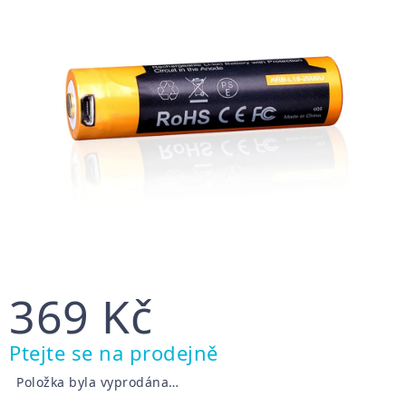
369 Kč
Měrná
Ptejte se na prodejně
cena:
Položka byla vyprodána…