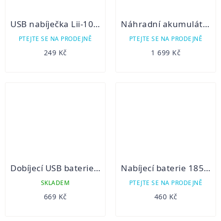
USB nabíječka Lii-100 (Li-Ion, NiMH, Lifepo4)
Náhradní akumulátor pro Fenix RC40
PTEJTE SE NA PRODEJNĚ
PTEJTE SE NA PRODEJNĚ
249 Kč
1 699 Kč
Dobíjecí USB baterie Fenix 18650 4000mAh (Li-ion) USB-C
Nabíjecí baterie 18500 Panasonic
SKLADEM
PTEJTE SE NA PRODEJNĚ
669 Kč
460 Kč