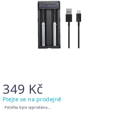
349 Kč
Měrná
Ptejte se na prodejně
cena:
Položka byla vyprodána…