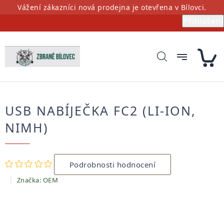
Přejít
Vážení zákazníci nová prodejna je otevřena v Bílovci.
na
Přihlášení
obsah
USB NABÍJEČKA FC2 (LI-ION,
NIMH)
Průměrné
Podrobnosti hodnocení
hodnocení
produktu
Značka:
OEM
je
0,0
z
5
hvězdiček.