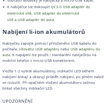
Součástí dodávky je nabíječka a micro-USB kabel.
K nabíječce lze dokoupit
QC3.0 USB adaptér do
elektrické sítě
,
USB adaptér do elektrické
sítě
a
USB adaptér do auta
.
Nabíjení li-ion akumulátorů
Nabíječku zapojte pomocí přiloženého USB kabelu do
počítače,
síťového USB adaptéru
nebo
USB adaptéru do
auta
. K napájení lze použít i standardní nabíječkou na
mobilní telefon s micro-USB konektorem.
Vložte 1-2 vybité akumulátory, indikační LED během
nabíjení blikají a ukazují průběh nabíjení, po plném nabití
se rozsvítí. Při opačném vložení akumulátoru začnou
blikat všechny indikační LED.
UPOZORNĚNÍ