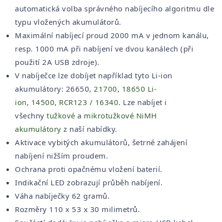
automatická volba správného nabíjecího algoritmu dle
typu vložených akumulátorů.
Maximální nabíjecí proud 2000 mA v jednom kanálu,
resp. 1000 mA při nabíjení ve dvou kanálech (při
použití 2A USB zdroje).
V nabíječce lze dobíjet například tyto Li-ion
akumulátory: 26650,
21700
,
18650 Li-
ion
,
14500
,
RCR123 / 16340
. Lze nabíjet i
všechny
tužkové
a
mikrotužkové NiMH
akumulátory
z naší nabídky.
Aktivace vybitých akumulátorů, šetrné zahájení
nabíjení nižším proudem.
Ochrana proti opačnému vložení baterií.
Indikační LED zobrazují průběh nabíjení.
Váha nabíječky 62 gramů.
Rozměry 110 x 53 x 30 milimetrů.