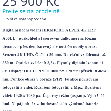
25 900 Kč
Měrná
Ptejte se na prodejně
cena:
Položka byla vyprodána…
Digitální noční vidění HIKMICRO ALPEX 4K LRF
A50EL - puškohled s laserovým dálkoměrem. Režim
den/noc - přes den barevný a v noci černobílý obraz.
Senzor: 4K UHD. Čočka: 50 mm. Detekční vzdálenost: až
350 m. Optické zvětšení: 3,5x. Plynulý digitální zoom: až
8x. Displej: OLED 1920 × 1080 px. Externí přísvit: 850/940
nm. Funkce obraz v obraze (PIP). Funkce pořizování
fotografií a videí. Rozlišení fotografií: 2 Mpx. Rozlišení
videí: 1920 x 1080 px. Úsporný režim (uspání). Výdrž: 11
hod. Napájení: 2x zabudovaná a 1x výměnná baterie