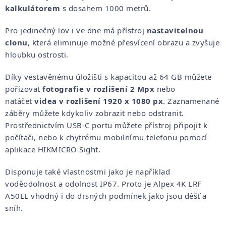
kalkulátorem
s dosahem 1000 metrů.
Pro jedinečný lov i ve dne má přístroj
nastavitelnou
clonu
, která eliminuje možné přesvícení obrazu a zvyšuje
hloubku ostrosti.
Díky vestavěnému úložišti s kapacitou až 64 GB můžete
pořizovat
fotografie v rozlišení 2 Mpx
nebo
natáčet
videa v rozlišení 1920 x 1080 px
. Zaznamenané
záběry můžete kdykoliv zobrazit nebo odstranit.
Prostřednictvím USB-C portu můžete přístroj připojit k
počítači, nebo k chytrému mobilnímu telefonu pomocí
aplikace HIKMICRO Sight.
Disponuje také vlastnostmi jako je například
voděodolnost a odolnost IP67. Proto je Alpex 4K LRF
A50EL vhodný i do drsných podmínek jako jsou déšť a
sníh.