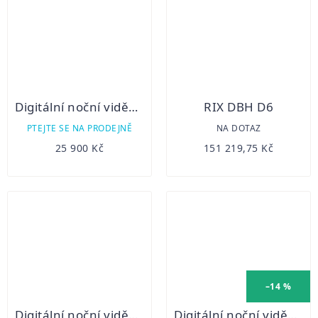
Digitální noční vidění Hikmicro ALPEX 4K A50EL LRF
RIX DBH D6
PTEJTE SE NA PRODEJNĚ
NA DOTAZ
25 900 Kč
151 219,75 Kč
–14 %
Digitální noční vidění Hikmicro ALPEX 4K A50E
Digitální noční vidění Hikmicro ALPEX 4K A50E bez přísvitu