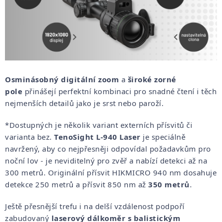
Osminásobný digitální zoom
a
široké zorné
pole
přinášejí perfektní kombinaci pro snadné čtení i těch
nejmenších detailů jako je srst nebo paroží.
*Dostupných je několik variant externích přísvitů či
varianta bez.
TenoSight L-940 Laser
je speciálně
navržený, aby co nejpřesněji odpovídal požadavkům pro
noční lov - je neviditelný pro zvěř a nabízí detekci až na
300 metrů. Originální přísvit HIKMICRO 940 nm dosahuje
detekce 250 metrů a přísvit 850 nm až
350 metrů
.
Ještě přesnější trefu i na delší vzdálenost podpoří
zabudovaný
laserový dálkoměr s balistickým