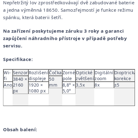
Nepřetržitý lov zprostředkovávají dvě zabudované baterie
a jedna výměnná 18650. Samozřejmostí je funkce režimu
spánku, která baterii šetří.
Na zařízení poskytujeme záruku 3 roky a garanci
zapůjčení náhradního přístroje v případě potřeby
servisu.
Specifikace:
Wi-
Senzor
Rozlišení
Čočka
Zorné
Optické
Digitální
Dioptrická
fi
displeje
pole
zvětšení
zoom
korekce
3840 ×
50
Ano
2160
1920 ×
mm
8,8° ×
3,5x
8x
±5
px
1080 px
5,0°
Obsah balení: