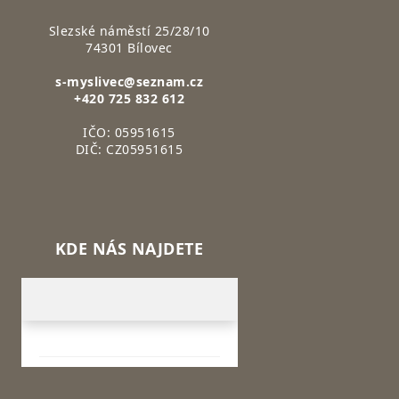
Slezské náměstí 25/28/10
74301 Bílovec
s-myslivec@seznam.cz
+420 725 832 612
IČO: 05951615
DIČ: CZ05951615
KDE NÁS NAJDETE