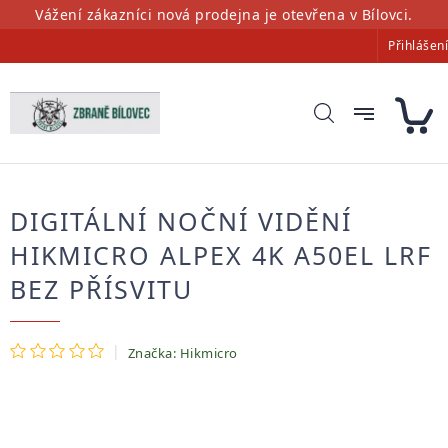
Přejít
Vážení zákazníci nová prodejna je otevřena v Bílovci.
na
Přihlášení
obsah
DIGITÁLNÍ NOČNÍ VIDĚNÍ
HIKMICRO ALPEX 4K A50EL LRF
BEZ PŘÍSVITU
Průměrné
Značka:
Hikmicro
hodnocení
produktu
je
0,0
z