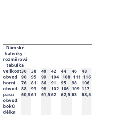
Dámské
halenky -
rozměrová
tabulka
velikost
36
38
40
42
44
46
48
obvod
90
95
99
104
108
111
116
horní
76
81
86
91
95
98
106
obvod
88
93
98
102
106
109
117
pasu
60,5
61
61,5
62
62,5
63
63,5
obvod
boků
délka