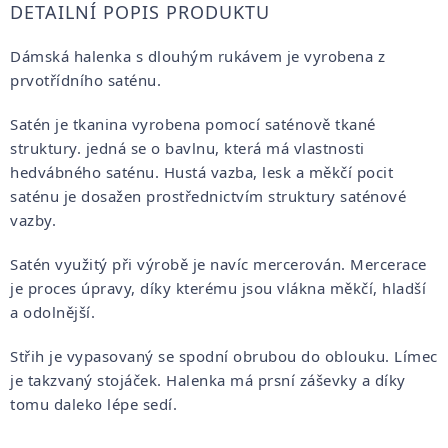
DETAILNÍ POPIS PRODUKTU
Dámská halenka s dlouhým rukávem
je vyrobena z
prvotřídního saténu
.
Satén je tkanina vyrobena pomocí saténově tkané
struktury. jedná se o bavlnu, která má vlastnosti
hedvábného saténu. Hustá vazba, lesk a měkčí pocit
saténu je dosažen prostřednictvím struktury saténové
vazby.
Satén využitý při výrobě je navíc mercerován. Mercerace
je proces úpravy, díky kterému jsou vlákna měkčí, hladší
a odolnější.
Střih je vypasovaný se spodní obrubou do oblouku. Límec
je takzvaný stojáček. Halenka má prsní záševky a díky
tomu daleko lépe sedí.