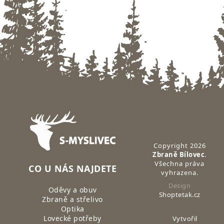
Zápatí
Copyright 2026
Zbraně Bílovec
.
Všechna práva
CO U NÁS NAJDETE
vyhrazena.
Design
Oděvy a obuv
Shoptetak.cz
Zbraně a střelivo
Optika
Lovecké potřeby
Vytvořil