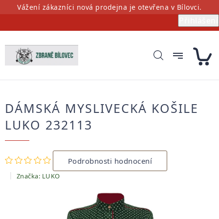
Přejít
Vážení zákazníci nová prodejna je otevřena v Bílovci.
na
Přihlášení
obsah
DÁMSKÁ MYSLIVECKÁ KOŠILE
LUKO 232113
Průměrné
Podrobnosti hodnocení
hodnocení
produktu
Značka:
LUKO
je
0,0
z
5
hvězdiček.