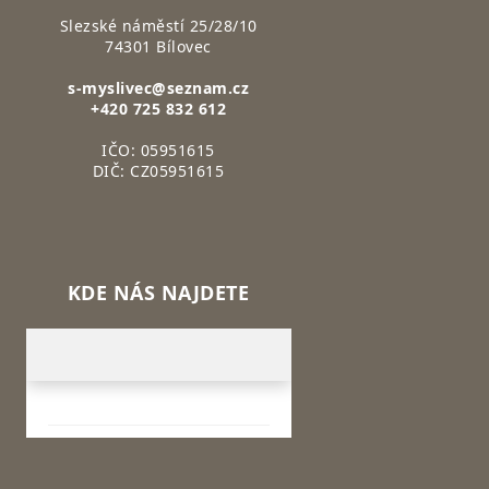
Slezské náměstí 25/28/10
74301 Bílovec
s-myslivec@seznam.cz
+420 725 832 612
IČO: 05951615
DIČ: CZ05951615
KDE NÁS NAJDETE