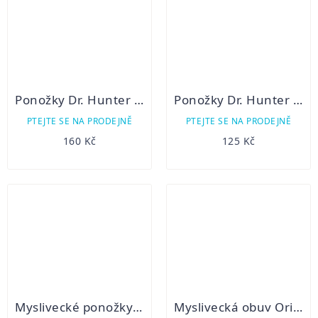
Ponožky Dr. Hunter podzimní
Ponožky Dr. Hunter jaro/podzim
PTEJTE SE NA PRODEJNĚ
PTEJTE SE NA PRODEJNĚ
160 Kč
125 Kč
Myslivecké ponožky zátěžové Bobr
Myslivecká obuv Orizo Mugno Top II