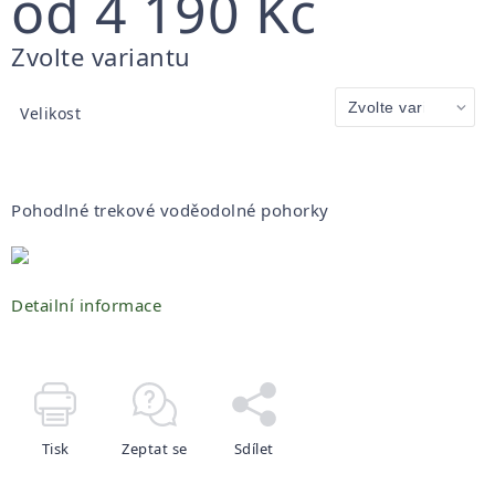
od
4 190 Kč
Měrná
Zvolte variantu
cena:
Velikost
Pohodlné trekové voděodolné pohorky
Detailní informace
Tisk
Zeptat se
Sdílet