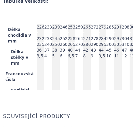
Tabulka velikostí:
226
233
239
246
253
259
265
272
279
285
291
298
30
Délka
-
-
-
-
-
-
-
-
-
-
-
-
-
chodidla v
232
238
245
252
258
264
271
278
284
290
297
304
31
mm
235
240
250
260
265
270
280
290
295
300
305
310
32
36
37
38
39
40
41
42
43
44
45
46
47
48
Délka
3,5
4
5
6
6,5
7
8
9
9,5
10
11
12
13
stélky v
mm
Francouzská
čísla
Anglická
čísla
SOUVISEJÍCÍ PRODUKTY