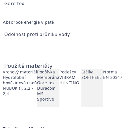
Gore-tex
Absorpce energie v patě
Odolnost proti průniku vody
Použité materiály
Vrchový materiál
Podšívka
Podešev
Stélka
Norma
Hydrofobní
Membrána
VIBRAM
SOFTHEEL
EN 20347
hovězinová useň
Gore-tex
HUNTING
NUBUK tl. 2,2 -
Duracom
2,4
MS
Sportive