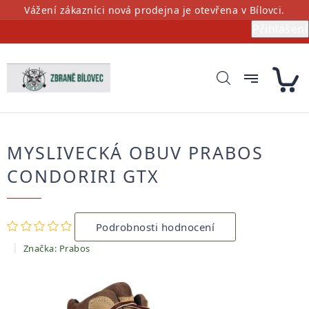
Přejít
Vážení zákazníci nová prodejna je otevřena v Bílovci.
na
Přihlášení
obsah
MYSLIVECKÁ OBUV PRABOS
CONDORIRI GTX
Průměrné
Podrobnosti hodnocení
hodnocení
produktu
Značka:
Prabos
je
0,0
z
5
hvězdiček.