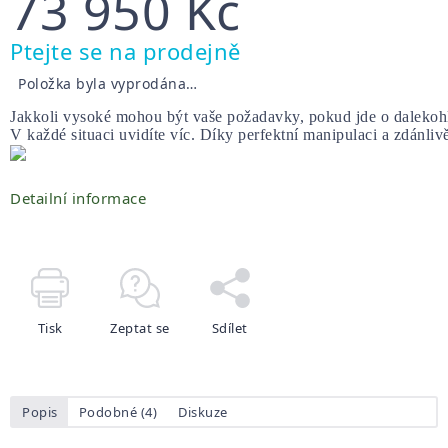
73 950 Kč
Měrná
Ptejte se na prodejně
cena:
Položka byla vyprodána…
Jakkoli vysoké mohou být vaše požadavky, pokud jde o dalekohl
V každé situaci uvidíte víc. Díky perfektní manipulaci a zdánl
Detailní informace
Tisk
Zeptat se
Sdílet
Popis
Podobné (4)
Diskuze