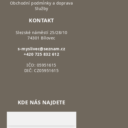
Obchodní podmínky a doprava
Služby
KONTAKT
Slezské náměstí 25/28/10
74301 Bílovec
s-myslivec@seznam.cz
+420 725 832 612
IČO: 05951615
DIČ: CZ05951615
KDE NÁS NAJDETE