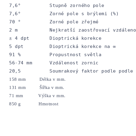
7,6°          Stupně zorného pole

7,6°          Zorné pole s brýlemi (%)

70 °          Zorné pole zřejmé

2 m           Nejkratší zaostřovací vzdáleno
± 4 dpt       Dioptrická korekce

5 dpt         Dioptrická korekce na ∞

91 %          Propustnost světla

56-74 mm      Vzdálenost zornic

20,5          Soumrakový faktor podle podle 
158 mm          Délka v mm. 
131 mm          Šířka v mm. 
71 mm           Výška v mm. 
850 g             Hmotnost