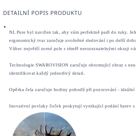
DETAILNÍ POPIS PRODUKTU
NL Pure byl navržen tak, aby vám perfektně padl do ruky. Jeh
ergonomický tvar zaručuje uvolněné sledování i po delší dob
Vůbec největší zorné pole s téměř nerozeznatelnými okraji v
Technologie SWAROVISION zaručuje ohromující obraz s neuvěř
identifikovat každý jednotlivý detail.
Opěrka čela zaručuje hodiny pohodlí při pozorování - ideální
Inovativní povlaky čoček poskytují vynikající podání barev s