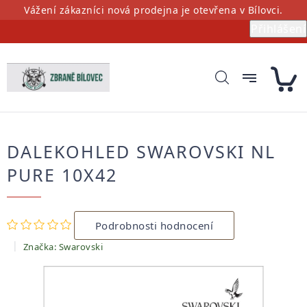
Přejít
Vážení zákazníci nová prodejna je otevřena v Bílovci.
na
Přihlášení
obsah
DALEKOHLED SWAROVSKI NL
PURE 10X42
Průměrné
Podrobnosti hodnocení
hodnocení
produktu
Značka:
Swarovski
je
0,0
z
5
hvězdiček.