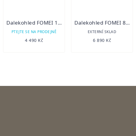
Dalekohled FOMEI 10x42 BEATER FMC
Dalekohled FOMEI 8x50 LEADER WR
PTEJTE SE NA PRODEJNĚ
EXTERNÍ SKLAD
4 490 Kč
6 890 Kč