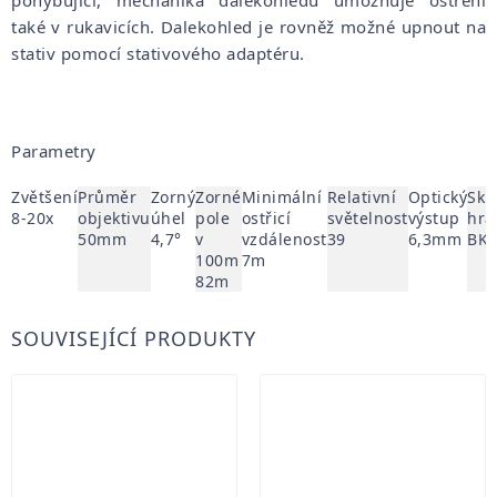
také v rukavicích. Dalekohled je rovněž možné upnout na
stativ pomocí stativového adaptéru.
Parametry
Zvětšení
Průměr
Zorný
Zorné
Minimální
Relativní
Optický
Skl
8-20x
objektivu
úhel
pole
ostřicí
světelnost
výstup
hra
50mm
4,7°
v
vzdálenost
39
6,3mm
BK
100m
7m
82m
SOUVISEJÍCÍ PRODUKTY