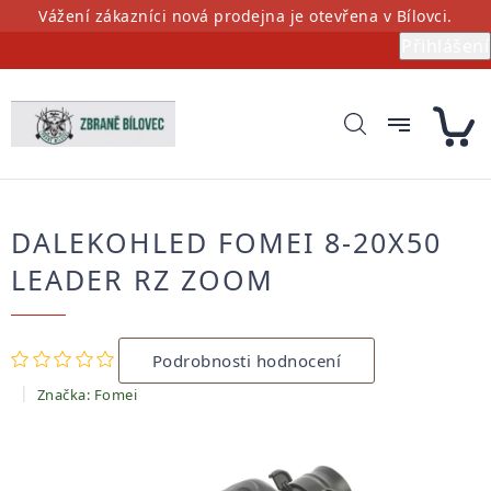
Přejít
Vážení zákazníci nová prodejna je otevřena v Bílovci.
na
Přihlášení
obsah
DALEKOHLED FOMEI 8-20X50
LEADER RZ ZOOM
Průměrné
Podrobnosti hodnocení
hodnocení
produktu
Značka:
Fomei
je
0,0
z
5
hvězdiček.