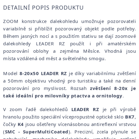
DETAILNÍ POPIS PRODUKTU
ZOOM konstrukce dalekohledu umožnuje pozorovateli
variabilně si přiblížit pozorovaný objekt podle potřeby.
Během jasných nocí a s použitím stativu se dají zoomové
dalekohledy LEADER RZ použít i při amatérském
pozorování oblohy a zejména Měsíce. Vhodná jsou
místa vzdálená od měst a světelného smogu.
Model
8-20x50 LEADER RZ
je díky variabilnímu zvětšení
a 50mm objektivu vhodný pro turistiku a také na denní
pozorování pro myslivost. Rozsah
zvětšení 8-20x je
také ideální pro milovníky ptactva a ornitology
.
V zoom řadě dalekohledů
LEADER RZ
je při výrobě
hranolu použito speciální vícepropustné optické sklo
BK7
,
čočky
K4
jsou ošetřeny vícenásobnou antireflexní vrstvou
(
SMC - SuperMultiCoated
). Precizní, zcela plynule se
pohybující, mechanika dalekohledu umožňuje ostření