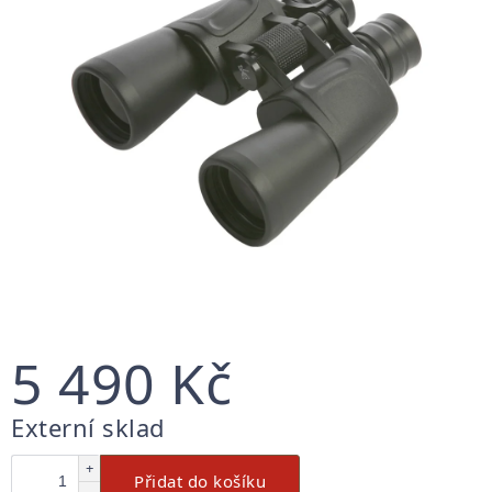
5 490 Kč
Měrná
Externí sklad
cena:
+
Přidat do košíku