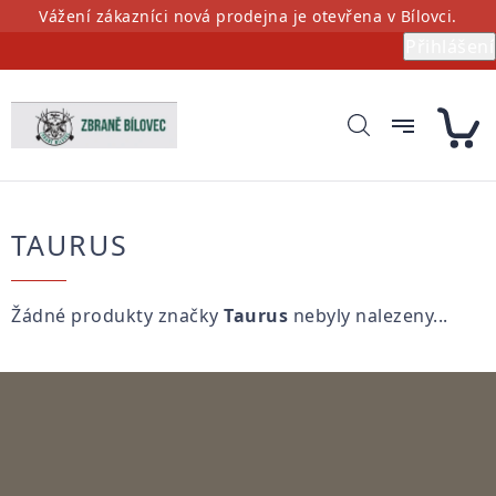
Přejít
Vážení zákazníci nová prodejna je otevřena v Bílovci.
na
Přihlášení
obsah
TAURUS
Žádné produkty značky
Taurus
nebyly nalezeny...