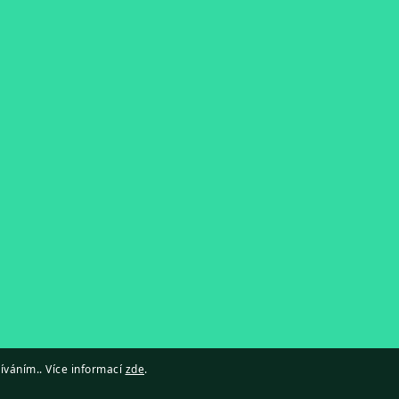
íváním.. Více informací
zde
.