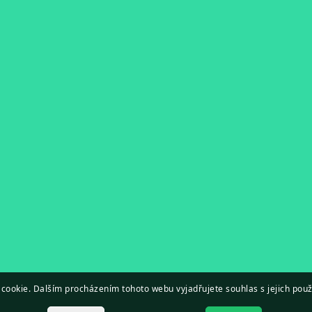
cookie. Dalším procházením tohoto webu vyjadřujete souhlas s jejich použ