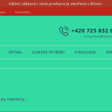
Vážení zákazníci nová prodejna je otevřena v Bílovci.
jna
Kontakty
+420 725 832 
s-myslivec@sezn
OPTIKA
LOVECKÉ POTŘEBY
KYNOLOGIE
ZP
ly nalezeny...