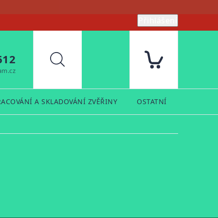
Přihlášení
612
Hledat
am.cz
RACOVÁNÍ A SKLADOVÁNÍ ZVĚŘINY
OSTATNÍ
PRODUK