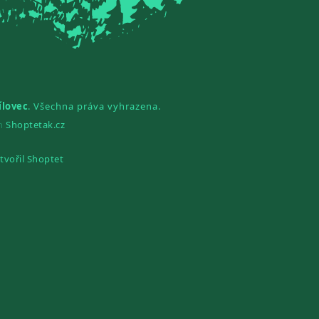
ílovec
. Všechna práva vyhrazena.
gn
Shoptetak.cz
tvořil Shoptet