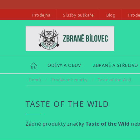
Přejít
na
Prodejna
Služby puškaře
Blog
Prode
obsah
HOME
ODĚVY A OBUV
ZBRANĚ A STŘELIVO
Domů
/
Prodávané značky
/
Taste of the Wild
TASTE OF THE WILD
Žádné produkty značky
Taste of the Wild
neby