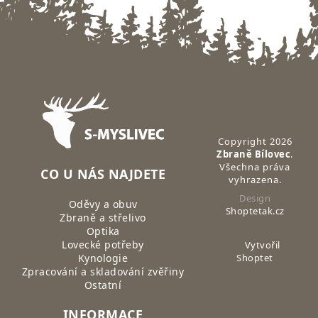
Zápatí
Copyright 2026
Zbraně Bílovec
.
Všechna práva
CO U NÁS NAJDETE
vyhrazena.
Design
Oděvy a obuv
Shoptetak.cz
Zbraně a střelivo
Optika
Lovecké potřeby
Vytvořil
Kynologie
Shoptet
Zpracování a skladování zvěřiny
Ostatní
INFORMACE