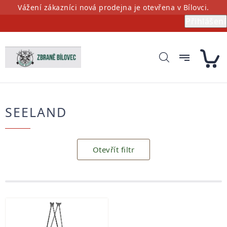
Přejít
Vážení zákazníci nová prodejna je otevřena v Bílovci.
na
Přihlášení
obsah
SEELAND
Otevřít filtr
Výpis
produktů