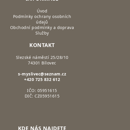
Úvod
Podmínky ochrany osobních
údajů
Obchodní podmínky a doprava
Služby
KONTAKT
Slezské náměstí 25/28/10
74301 Bílovec
s-myslivec@seznam.cz
+420 725 832 612
IČO: 05951615
DIČ: CZ05951615
KDE NÁS NAJDETE