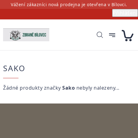
Přejít
Vážení zákazníci nová prodejna je otevřena v Bílovci.
na
Přihlášení
obsah
SAKO
Žádné produkty značky
Sako
nebyly nalezeny...