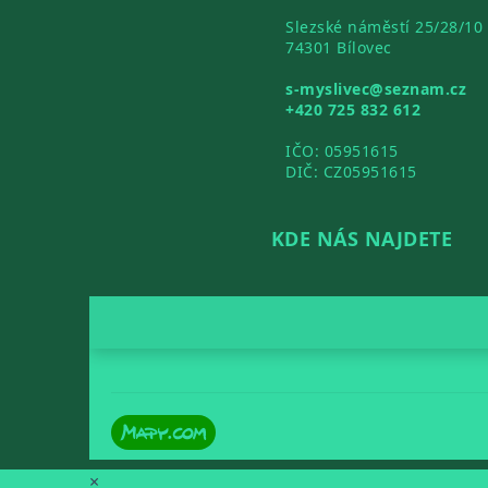
Slezské náměstí 25/28/10
74301 Bílovec
s-myslivec@seznam.cz
+420 725 832 612
IČO: 05951615
DIČ: CZ05951615
KDE NÁS NAJDETE
×