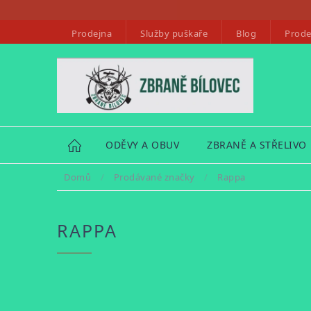
Přejít
na
Prodejna
Služby puškaře
Blog
Prode
obsah
HOME
ODĚVY A OBUV
ZBRANĚ A STŘELIVO
Domů
/
Prodávané značky
/
Rappa
RAPPA