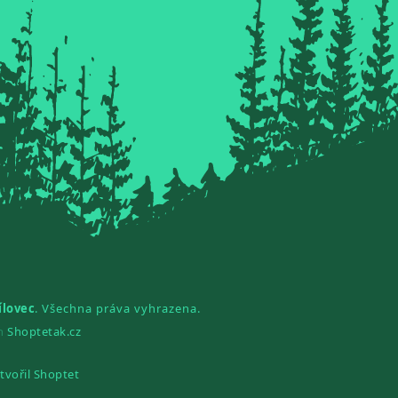
ílovec
. Všechna práva vyhrazena.
gn
Shoptetak.cz
tvořil Shoptet