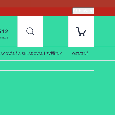
Přihlášení
612
Hledat
am.cz
RACOVÁNÍ A SKLADOVÁNÍ ZVĚŘINY
OSTATNÍ
PRODUK