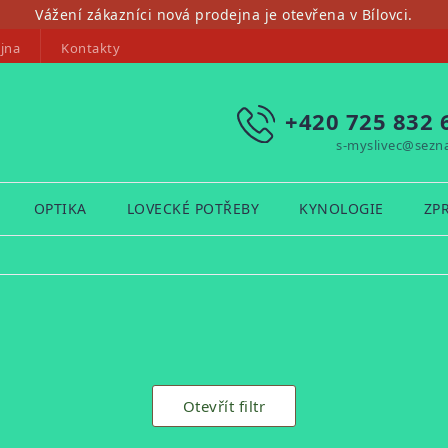
Vážení zákazníci nová prodejna je otevřena v Bílovci.
jna
Kontakty
+420 725 832 
s-myslivec@sezn
OPTIKA
LOVECKÉ POTŘEBY
KYNOLOGIE
ZP
Otevřít filtr