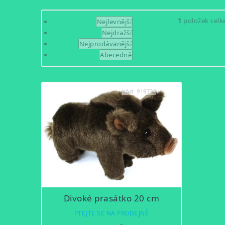
Řazení
1
položek cel
Nejlevnější
Nejdražší
produktů
Nejprodávanější
Abecedně
Výpis
Kód:
919730
produktů
Divoké prasátko 20 cm
PTEJTE SE NA PRODEJNĚ