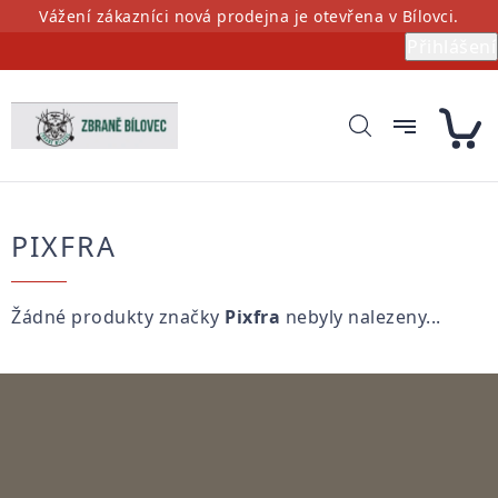
Přejít
Vážení zákazníci nová prodejna je otevřena v Bílovci.
na
Přihlášení
obsah
PIXFRA
Žádné produkty značky
Pixfra
nebyly nalezeny...