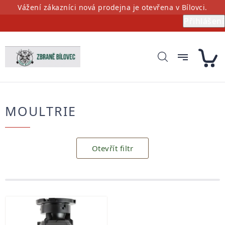
Přejít
Vážení zákazníci nová prodejna je otevřena v Bílovci.
na
Přihlášení
obsah
MOULTRIE
Otevřít filtr
Výpis
produktů