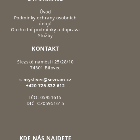
Úvod
Podmínky ochrany osobních
údajů
Obchodní podmínky a doprava
Služby
KONTAKT
Slezské náměstí 25/28/10
74301 Bílovec
s-myslivec@seznam.cz
+420 725 832 612
IČO: 05951615
DIČ: CZ05951615
KDE NÁS NAJDETE