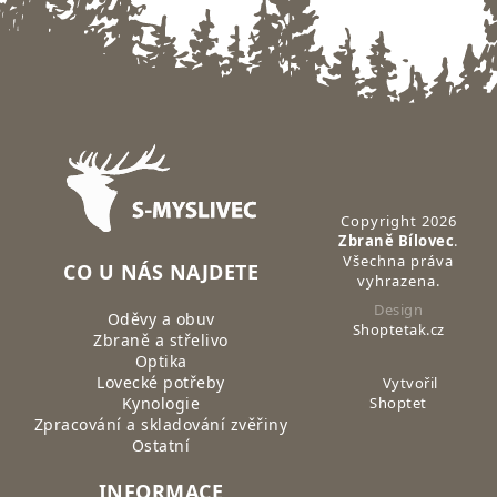
Zápatí
Copyright 2026
Zbraně Bílovec
.
Všechna práva
CO U NÁS NAJDETE
vyhrazena.
Design
Oděvy a obuv
Shoptetak.cz
Zbraně a střelivo
Optika
Lovecké potřeby
Vytvořil
Kynologie
Shoptet
Zpracování a skladování zvěřiny
Ostatní
INFORMACE