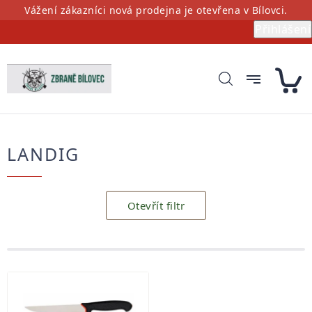
Přejít
Vážení zákazníci nová prodejna je otevřena v Bílovci.
na
Přihlášení
obsah
LANDIG
Otevřít filtr
Výpis
produktů