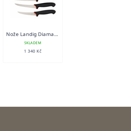
Nože Landig Diamant Giesser sada 3ks
SKLADEM
1 340 Kč
OVLÁDACÍ
PRVKY
VÝPISU