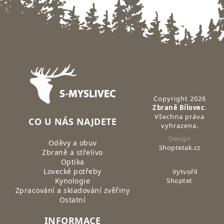
Zápatí
Copyright 2026
Zbraně Bílovec
.
Všechna práva
CO U NÁS NAJDETE
vyhrazena.
Design
Oděvy a obuv
Shoptetak.cz
Zbraně a střelivo
Optika
Lovecké potřeby
Vytvořil
Kynologie
Shoptet
Zpracování a skladování zvěřiny
Ostatní
INFORMACE