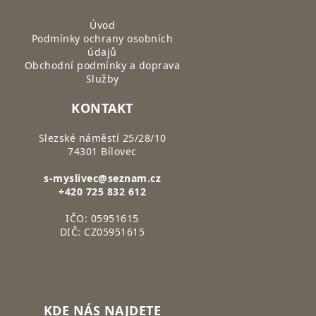
Úvod
Podmínky ochrany osobních
údajů
Obchodní podmínky a doprava
Služby
KONTAKT
Slezské náměstí 25/28/10
74301 Bílovec
s-myslivec@seznam.cz
+420 725 832 612
IČO: 05951615
DIČ: CZ05951615
KDE NÁS NAJDETE