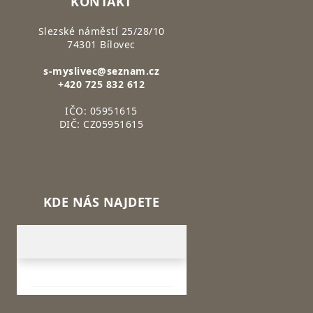
KONTAKT
Slezské náměstí 25/28/10
74301 Bílovec
s-myslivec@seznam.cz
+420 725 832 612
IČO: 05951615
DIČ: CZ05951615
KDE NÁS NAJDETE