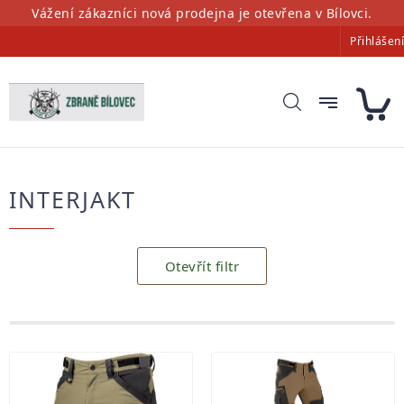
Přejít
Vážení zákazníci nová prodejna je otevřena v Bílovci.
na
Přihlášení
obsah
INTERJAKT
Otevřít filtr
Výpis
produktů