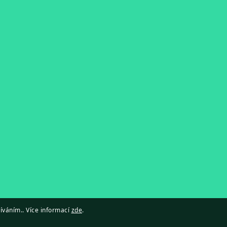
íváním.. Více informací
zde
.