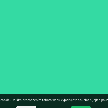
cookie. Dalším procházením tohoto webu vyjadřujete souhlas s jejich použ