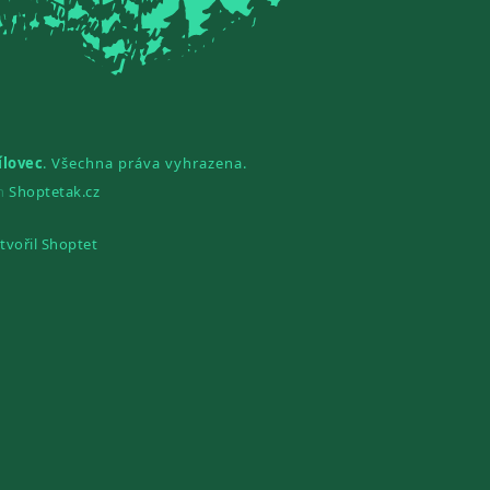
ílovec
. Všechna práva vyhrazena.
gn
Shoptetak.cz
tvořil Shoptet