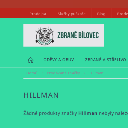
Přejít
na
Prodejna
Služby puškaře
Blog
Prode
obsah
HOME
ODĚVY A OBUV
ZBRANĚ A STŘELIVO
Domů
/
Prodávané značky
/
Hillman
HILLMAN
Žádné produkty značky
Hillman
nebyly naleze