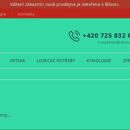
Vážení zákazníci nová prodejna je otevřena v Bílovci.
jna
Kontakty
+420 725 832 
s-myslivec@sezn
OPTIKA
LOVECKÉ POTŘEBY
KYNOLOGIE
ZP
ny...