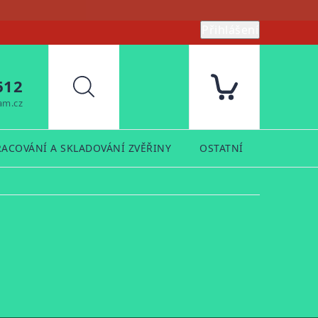
Přihlášení
612
Hledat
am.cz
RACOVÁNÍ A SKLADOVÁNÍ ZVĚŘINY
OSTATNÍ
PRODUK