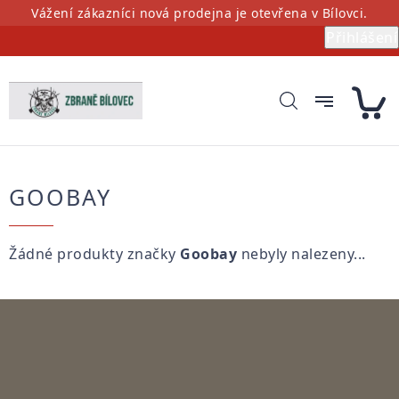
Přejít
Vážení zákazníci nová prodejna je otevřena v Bílovci.
na
Přihlášení
obsah
GOOBAY
Žádné produkty značky
Goobay
nebyly nalezeny...