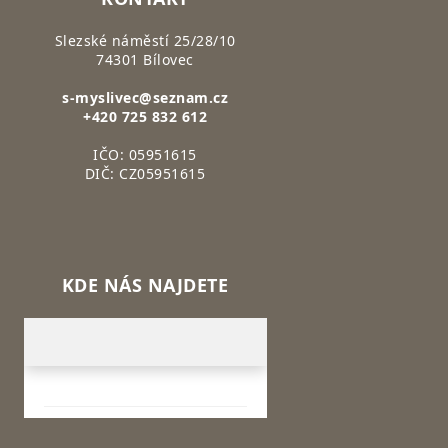
Slezské náměstí 25/28/10
74301 Bílovec
s-myslivec@seznam.cz
+420 725 832 612
IČO: 05951615
DIČ: CZ05951615
KDE NÁS NAJDETE