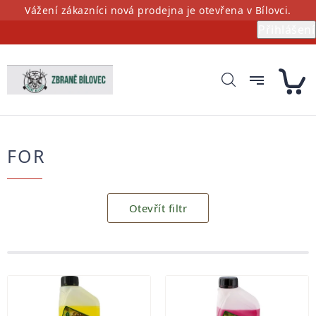
Přejít
Vážení zákazníci nová prodejna je otevřena v Bílovci.
na
Přihlášení
obsah
FOR
Otevřít filtr
Výpis
produktů