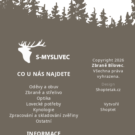
Zápatí
Copyright 2026
Zbraně Bílovec
.
Všechna práva
CO U NÁS NAJDETE
vyhrazena.
Design
Oděvy a obuv
Shoptetak.cz
Zbraně a střelivo
Optika
Lovecké potřeby
Vytvořil
Kynologie
Shoptet
Zpracování a skladování zvěřiny
Ostatní
INFORMACE