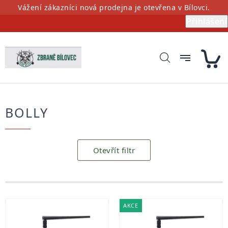
Přejít
Vážení zákazníci nová prodejna je otevřena v Bílovci.
na
Přihlášení
obsah
BOLLY
Otevřít filtr
Výpis
AKCE
produktů