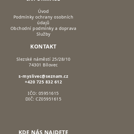
Úvod
Podmínky ochrany osobních
údajů
Obchodní podmínky a doprava
Služby
KONTAKT
Slezské náměstí 25/28/10
74301 Bílovec
s-myslivec@seznam.cz
+420 725 832 612
IČO: 05951615
DIČ: CZ05951615
KDE NÁS NAJDETE