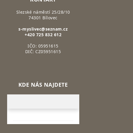
Slezské náměstí 25/28/10
74301 Bílovec
s-myslivec@seznam.cz
+420 725 832 612
IČO: 05951615
DIČ: CZ05951615
KDE NÁS NAJDETE