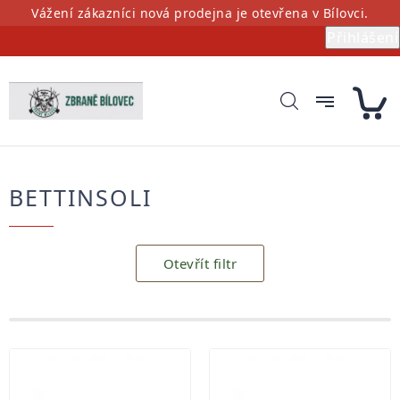
Přejít
Vážení zákazníci nová prodejna je otevřena v Bílovci.
na
Přihlášení
obsah
BETTINSOLI
Otevřít filtr
Výpis
produktů