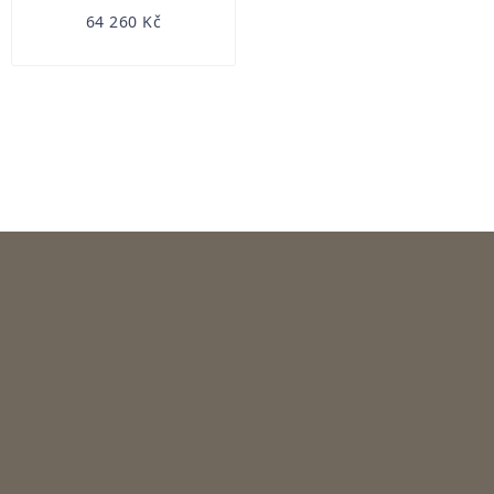
64 260 Kč
OVLÁDACÍ
PRVKY
VÝPISU