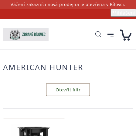
Přejít
Vážení zákazníci nová prodejna je otevřena v Bílovci.
na
Přihlášení
obsah
AMERICAN HUNTER
Otevřít filtr
Výpis
produktů