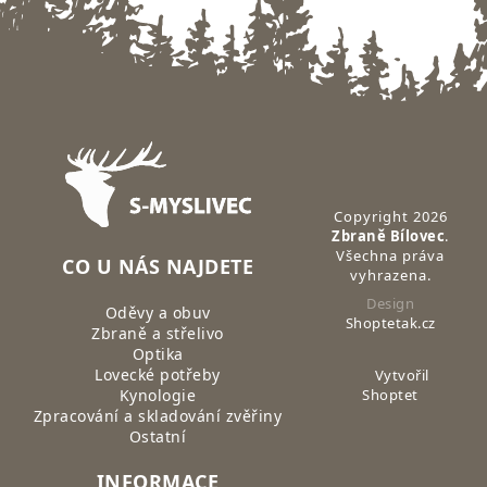
Zápatí
Copyright 2026
Zbraně Bílovec
.
Všechna práva
CO U NÁS NAJDETE
vyhrazena.
Design
Oděvy a obuv
Shoptetak.cz
Zbraně a střelivo
Optika
Lovecké potřeby
Vytvořil
Kynologie
Shoptet
Zpracování a skladování zvěřiny
Ostatní
INFORMACE