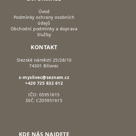
Úvod
Podmínky ochrany osobních
údajů
Obchodní podmínky a doprava
Služby
KONTAKT
Slezské náměstí 25/28/10
74301 Bílovec
s-myslivec@seznam.cz
+420 725 832 612
IČO: 05951615
DIČ: CZ05951615
KDE NÁS NAJDETE