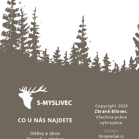
Zápatí
Copyright 2026
Zbraně Bílovec
.
Všechna práva
CO U NÁS NAJDETE
vyhrazena.
Design
Oděvy a obuv
Shoptetak.cz