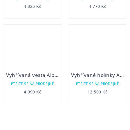
4 325 Kč
4 770 Kč
Vyhřívaná vesta Alpenheat FIRE SOFTSHELL
Vyhřívané holínky Alpenheat Gronell Tibet
PTEJTE SE NA PRODEJNĚ
PTEJTE SE NA PRODEJNĚ
4 990 Kč
12 500 Kč
OVLÁDACÍ