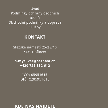
Úvod
Podmínky ochrany osobních
údajů
Obchodní podmínky a doprava
Služby
KONTAKT
Slezské náměstí 25/28/10
74301 Bílovec
s-myslivec@seznam.cz
+420 725 832 612
IČO: 05951615
DIČ: CZ05951615
KDE NÁS NAJDETE