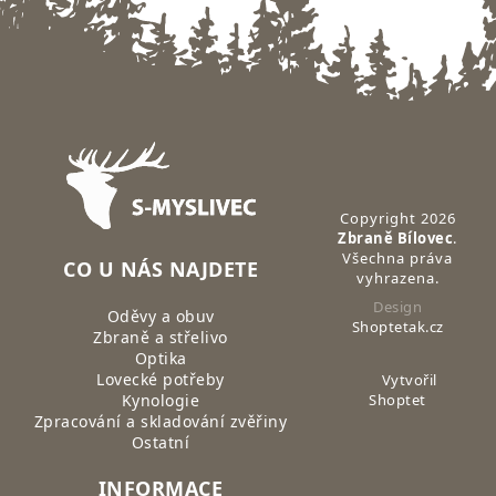
Zápatí
Copyright 2026
Zbraně Bílovec
.
Všechna práva
CO U NÁS NAJDETE
vyhrazena.
Design
Oděvy a obuv
Shoptetak.cz
Zbraně a střelivo
Optika
Lovecké potřeby
Vytvořil
Kynologie
Shoptet
Zpracování a skladování zvěřiny
Ostatní
INFORMACE