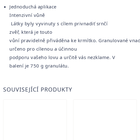
Jednoduchá aplikace
Intenzivní vůně
Látky
byly
vyvinuty s cílem
privnadiť
srnčí
zvěř
,
která
je
touto
vůní
pravidelně
přiváděna
ke
krmítko
.
Granulované
vnad
určeno
pro
cílenou
a
účinnou
podporu
vašeho
lovu
a
určitě vás
nezklame
.
V
balení
je
750
g
granulátu
.
SOUVISEJÍCÍ PRODUKTY