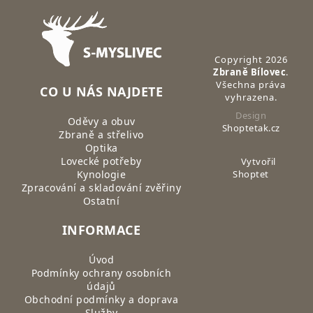
Zápatí
Copyright 2026
Zbraně Bílovec
.
Všechna práva
CO U NÁS NAJDETE
vyhrazena.
Design
Oděvy a obuv
Shoptetak.cz
Zbraně a střelivo
Optika
Lovecké potřeby
Vytvořil
Kynologie
Shoptet
Zpracování a skladování zvěřiny
Ostatní
INFORMACE
Úvod
Podmínky ochrany osobních
údajů
Obchodní podmínky a doprava
Služby