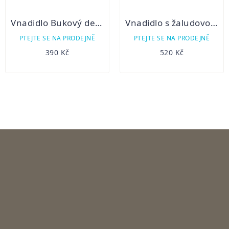
Vnadidlo Bukový dehet 2,5l
Vnadidlo s žaludovou vůní 500ml
PTEJTE SE NA PRODEJNĚ
PTEJTE SE NA PRODEJNĚ
390 Kč
520 Kč