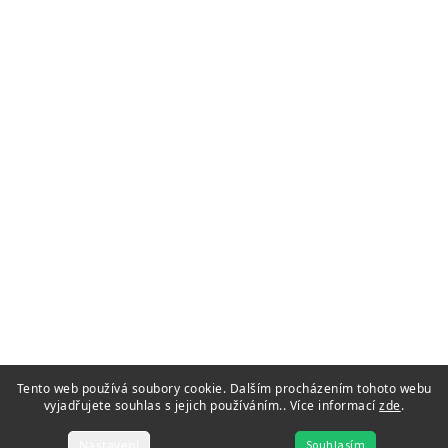
Tento web používá soubory cookie. Dalším procházením tohoto webu
vyjadřujete souhlas s jejich používáním.. Více informací
zde
.
Nastavení
Souhlasím