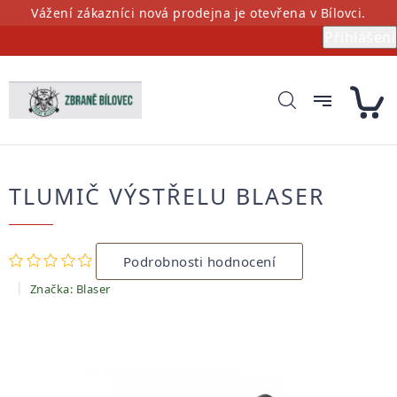
Přejít
Vážení zákazníci nová prodejna je otevřena v Bílovci.
na
Přihlášení
obsah
TLUMIČ VÝSTŘELU BLASER
Průměrné
Podrobnosti hodnocení
hodnocení
produktu
Značka:
Blaser
je
0,0
z
5
hvězdiček.