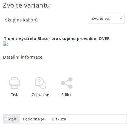
Měrná
Zvolte variantu
cena:
Skupina kalibrů
Tlumič výstřelu
Blaser pro skupinu provedení OVER
Detailní informace
Tisk
Zeptat se
Sdílet
Popis
Podobné (4)
Diskuze