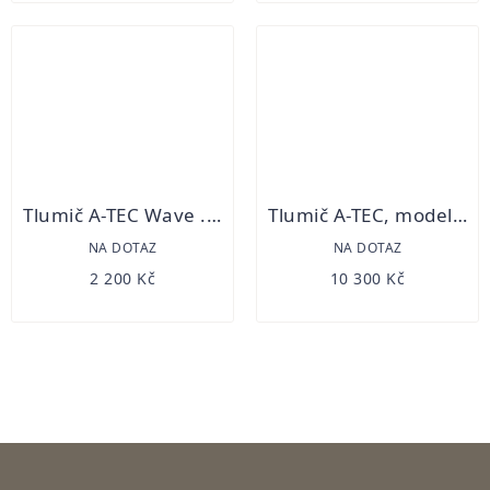
Tlumič A-TEC Wave .22LR, na závit 1/2"-28 UNF
Tlumič A-TEC, model H2, 3 modulový pro ráže do .30 (7,62mm) na adaptér A-Lock Mini
NA DOTAZ
NA DOTAZ
2 200 Kč
10 300 Kč