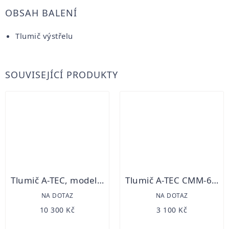
OBSAH BALENÍ
Tlumič výstřelu
SOUVISEJÍCÍ PRODUKTY
Tlumič A-TEC, model H2, 3 modulový pro ráže do .338 (8,5mm) na adaptér A-Lock Mini
Tlumič A-TEC CMM-6 .22LR, na závit 1/2"-20 UNF
NA DOTAZ
NA DOTAZ
10 300 Kč
3 100 Kč