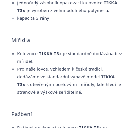
jednořadý zásobník opakovací kulovnice
TIKKA
T3x
je vyroben z velmi odolného polymeru.
kapacita 3 rány
Mířidla
Kulovnice
TIKKA T3
x je standardně dodávána bez
mířidel.
Pro naše lovce, vzhledem k české tradici,
dodáváme ve standardní výbavě model
TIKKA
T3x
s otevřenými ocelovými mířidly, kde hledí je
stranově a výškově seřiditelné.
Pažbení
Pažbení opakovací kulovnice
TIKKA T3
x je