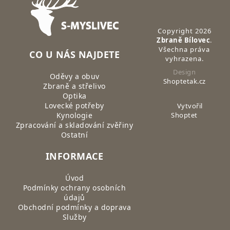
Zápatí
Copyright 2026
Zbraně Bílovec
.
Všechna práva
CO U NÁS NAJDETE
vyhrazena.
Design
Oděvy a obuv
Shoptetak.cz
Zbraně a střelivo
Optika
Lovecké potřeby
Vytvořil
Kynologie
Shoptet
Zpracování a skladování zvěřiny
Ostatní
INFORMACE
Úvod
Podmínky ochrany osobních
údajů
Obchodní podmínky a doprava
Služby