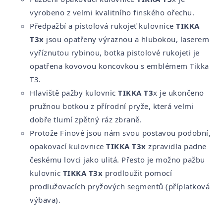
vyrobeno z velmi kvalitního finského ořechu.
Předpažbí a pistolová rukojeť kulovnice
TIKKA
T3x
jsou opatřeny výraznou a hlubokou, laserem
vyříznutou rybinou, botka pistolové rukojeti je
opatřena kovovou koncovkou s emblémem Tikka
T3.
Hlaviště pažby kulovnic
TIKKA T3
x je ukončeno
pružnou botkou z přírodní pryže, která velmi
dobře tlumí zpětný ráz zbraně.
Protože Finové jsou nám svou postavou podobní,
opakovací kulovnice
TIKKA T3x
zpravidla padne
českému lovci jako ulitá. Přesto je možno pažbu
kulovnic
TIKKA T3x
prodloužit pomocí
prodlužovacích pryžových segmentů (příplatková
výbava).