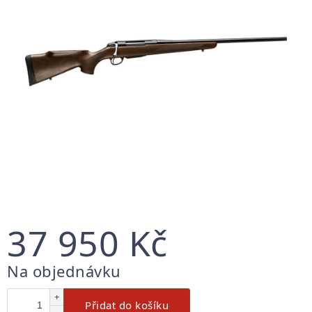
37 950 Kč
Měrná
Na objednávku
cena:
+
Přidat do košíku