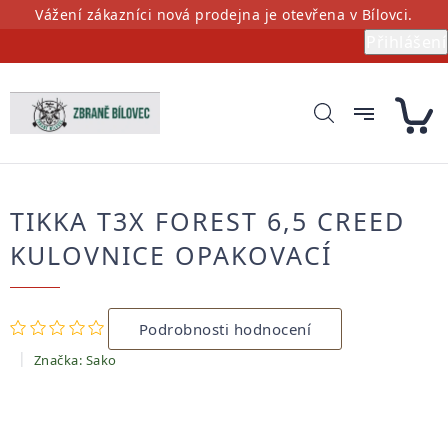
Přejít
Vážení zákazníci nová prodejna je otevřena v Bílovci.
na
Přihlášení
obsah
TIKKA T3X FOREST 6,5 CREED
KULOVNICE OPAKOVACÍ
Průměrné
Podrobnosti hodnocení
hodnocení
produktu
Značka:
Sako
je
0,0
z
5
hvězdiček.