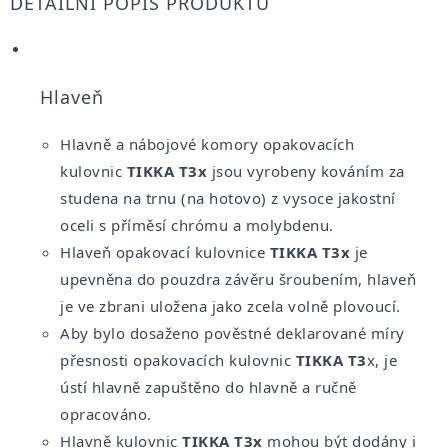
DETAILNÍ POPIS PRODUKTU
Hlaveň
Hlavně a nábojové komory opakovacích
kulovnic
TIKKA T3x
jsou vyrobeny kováním za
studena na trnu (na hotovo) z vysoce jakostní
oceli s příměsí chrómu a molybdenu.
Hlaveň opakovací kulovnice
TIKKA T3x
je
upevněna do pouzdra závěru šroubením, hlaveň
je ve zbrani uložena jako
zcela volně plovoucí.
Aby bylo dosaženo pověstné deklarované míry
přesnosti opakovacích kulovnic
TIKKA T3
x, je
ústí hlavně zapuštěno do hlavně a ručně
opracováno.
Hlavně kulovnic
TIKKA T3x
mohou být dodány i