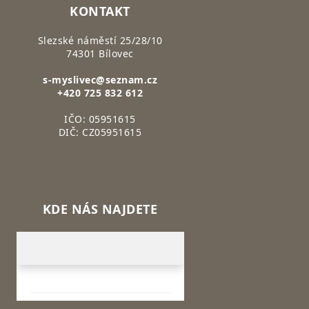
KONTAKT
Slezské náměstí 25/28/10
74301 Bílovec
s-myslivec@seznam.cz
+420 725 832 612
IČO: 05951615
DIČ: CZ05951615
KDE NÁS NAJDETE