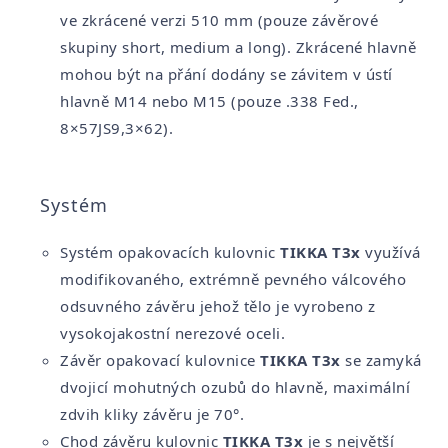
ve zkrácené verzi 510 mm (pouze závěrové
skupiny short, medium a long). Zkrácené hlavně
mohou být na přání dodány se závitem v ústí
hlavně M14 nebo M15 (pouze .338 Fed.,
8×57JS9,3×62).
Systém
Systém opakovacích kulovnic
TIKKA T3x
využívá
modifikovaného, extrémně pevného válcového
odsuvného závěru jehož t
ělo
je vyrobeno z
vysokojakostní nerezové oceli.
Závěr opakovací kulovnice
TIKKA T3x
se zamyká
dvojicí mohutných ozubů do hlavně, maximální
zdvih kliky závěru je
70°.
Chod závěru kulovnic
TIKKA T3x
je s největší