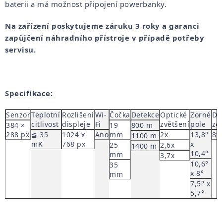
baterii a má možnost připojení powerbanky.
Na zařízení poskytujeme záruku 3 roky a garanci
zapůjčení náhradního přístroje v případě potřeby
servisu.
Specifikace:
Senzor
Teplotní
Rozlišení
Wi-
Čočka
Detekce
Optické
Zorné
Dig
citlivost
displeje
Fi
zvětšení
pole
zo
384 ×
19
800 m
288 px
≦ 35
1024 x
Ano
mm
2x
13,8°
8x
1100 m
mK
768 px
x
25
2,6x
1400 m
10,4°
mm
3,7x
10,6°
35
x 8°
mm
7,5° x
5,7°