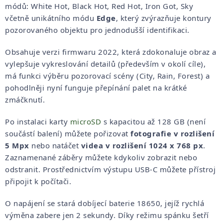
módů: White Hot, Black Hot, Red Hot, Iron Got, Sky
včetně unikátního módu
Edge
, který zvýrazňuje kontury
pozorovaného objektu pro jednodušší identifikaci.
Obsahuje verzi firmwaru 2022, která zdokonaluje obraz a
vylepšuje vykreslování detailů (především v okolí cíle),
má funkci výběru pozorovací scény (City, Rain, Forest) a
pohodlněji nyní funguje přepínání palet na krátké
zmáčknutí.
Po instalaci karty
microSD
s kapacitou až 128 GB (není
součástí balení) můžete pořizovat
fotografie v rozlišení
5 Mpx
nebo natáčet
videa v rozlišení 1024 x 768 px
.
Zaznamenané záběry můžete kdykoliv zobrazit nebo
odstranit. Prostřednictvím výstupu USB-C můžete přístroj
připojit k počítači.
O napájení se stará dobíjecí baterie 18650, jejíž rychlá
výměna zabere jen 2 sekundy. Díky režimu spánku šetří