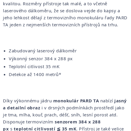
kvalitou. Rozměry přístroje tak malé, a to včetně
laserového dálkoměru, že se doslova vejde do kapsy a
jeho lehkost dělají z termovizního monokuláru řady PARD
TA jeden z nejmenších termovizních přístrojů na trhu.
Zabudovaný laserový dálkoměr
Výkonný senzor 384 x 288 px
Teplotní citlivost 35 mK
Detekce až 1400 metrů*
Díky výkonnému jádru
monokulár PARD TA
nabízí
jasný
a detailní obraz
i v drsných podmínkách prostředí jako
je tma, mlha, kouř, prach, déšť, sníh, lesní porost atd.
Disponuje termovizním
senzorem 384 x 288
px
s
teplotní citlivostí
≦ 35 mK
. Přístroj je také velice