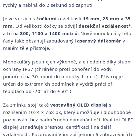
rychlý a nabíhá do 2 sekund od zapnutí.
Je ve verzích s
čočkami
o velikosti
19 mm, 25 mm a 35
mm
. Od velikosti čočky se odvíjí
detekční vzdálenost
*,
a to na
800, 1100 a 1400 metrů
. Nově monokuláry této
řady také obsahují zabudovaný
laserový dálkoměr
v
malém těle přístroje.
Monokuláry jsou nejen výkonné, ale i odolné díky stupni
ochrany
IP67 (chráněno proti ponoření do vody,
ponoření na 30 minut do hloubky 1 metr). Přístroj je
určen do extrémních podmínek a vydrží práci při
teplotách od -20° až do +50° C.
Za zmínku stojí také
vestavěný OLED displej
s
rozlišením 1024 x 768 px, který umožňuje i dlouhodobé
pozorování bez nadměrného namáhání očí. Kvalitní OLED
displej usnadňuje přesnou identifikaci i na delší
vzdálenosti. Pozorování Vám zpříjemní i 6 zobrazovacích