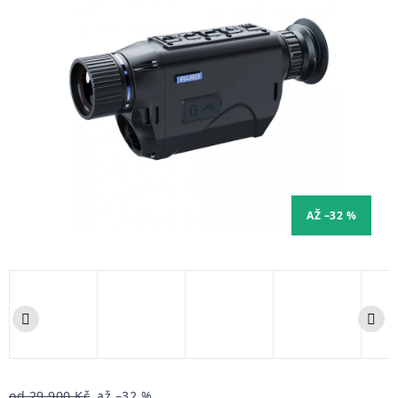
AŽ –32 %
od 29 900 Kč
až –32 %