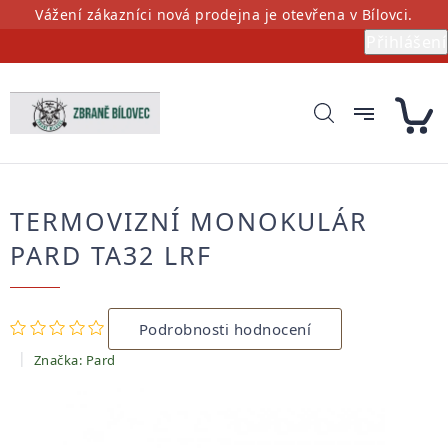
Přejít
Vážení zákazníci nová prodejna je otevřena v Bílovci.
na
Přihlášení
obsah
TERMOVIZNÍ MONOKULÁR
PARD TA32 LRF
Průměrné
Podrobnosti hodnocení
hodnocení
produktu
Značka:
Pard
je
0,0
z
5
hvězdiček.