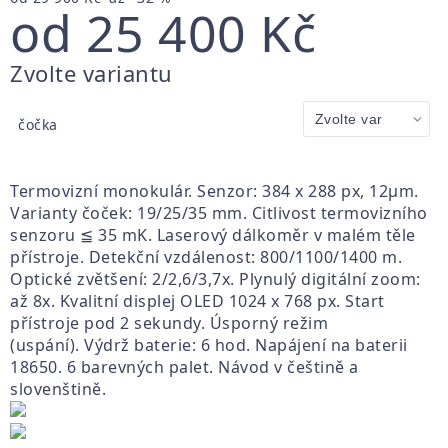
od
25 400 Kč
Měrná
Zvolte variantu
cena:
čočka
Termovizní monokulár. Senzor: 384 x 288 px, 12
μm.
Varianty čoček: 19/25/35 mm. Citlivost termovizního
senzoru
≦ 35 mK. Laserový dálkoměr v malém těle
přístroje. Detekční vzdálenost: 800/1100/1400 m.
Optické zvětšení: 2/2,6/3,7x. Plynulý digitální zoom:
až 8x. Kvalitní displej OLED 1024 x 768 px. Start
přístroje pod 2 sekundy. Úsporný režim
(uspání). Výdrž baterie: 6 hod. Napájení na baterii
18650. 6 barevných palet. Návod v češtině a
slovenštině.