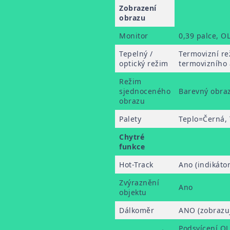
Zobrazení
obrazu
Monitor
0,39 palce, O
Tepelný /
Termovizní re
optický režim
termovizního 
Režim
sjednoceného
Barevný obraz
obrazu
Palety
Teplo=Černá, 
Chytré
funkce
Hot-Track
Ano (indikáto
Zvýraznění
Ano
objektu
Dálkoměr
ANO (zobrazuj
Podsvícení OL