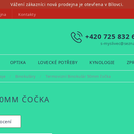
Vážení zákazníci nová prodejna je otevřena v Bílovci.
jna
Kontakty
+420 725 832 
s-myslivec@sezn
OPTIKA
LOVECKÉ POTŘEBY
KYNOLOGIE
ZP
oje
/
Binokuláry
/
Termovizní Binokulár 50mm čočka
50MM ČOČKA
ocení