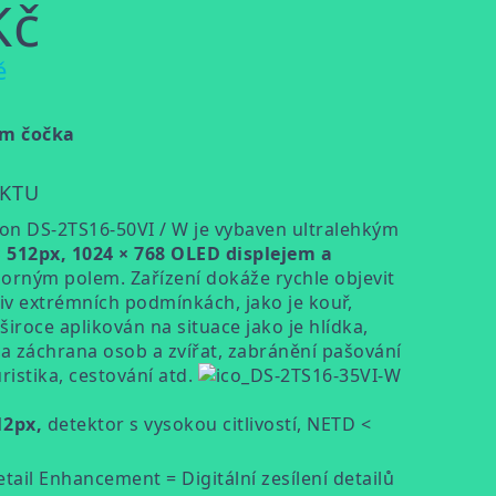
Kč
ě
mm čočka
UKTU
ion DS-2TS16-50VI / W je vybaven ultralehkým
× 512px, 1024 × 768 OLED displejem a
orným polem. Zařízení dokáže rychle objevit
 iv extrémních podmínkách, jako je kouř,
široce aplikován na situace jako je hlídka,
í a záchrana osob a zvířat, zabránění pašování
uristika, cestování atd.
12px,
detektor s vysokou citlivostí, NETD <
etail Enhancement = Digitální zesílení detailů