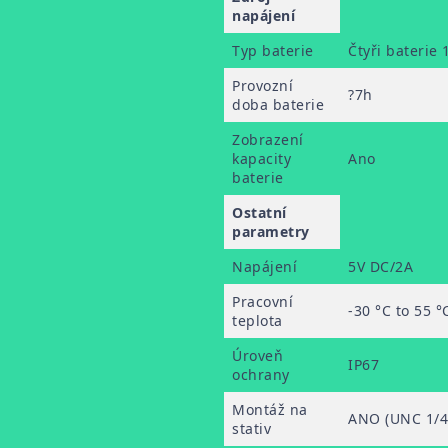
napájení
Typ baterie
Čtyři baterie
Provozní
?7h
doba baterie
Zobrazení
kapacity
Ano
baterie
Ostatní
parametry
Napájení
5V DC/2A
Pracovní
-30 °C to 55 °C
teplota
Úroveň
IP67
ochrany
Montáž na
ANO (UNC 1/4
stativ