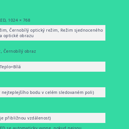
LED, 1024 × 768
žim, Černobílý optický režim, Režim sjednoceného
a optické obrazu
, Černobílý obraz
Teplo=Bílá
r nejteplejšího bodu v celém sledovaném poli)
e přibližnou vzdálenost)
ED se automaticky vypne, pokud nejsou