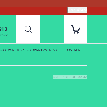
Přihlášení
612
Hledat
am.cz
RACOVÁNÍ A SKLADOVÁNÍ ZVĚŘINY
OSTATNÍ
PRODUK
Kód:
BINOKULAR 50MM-1