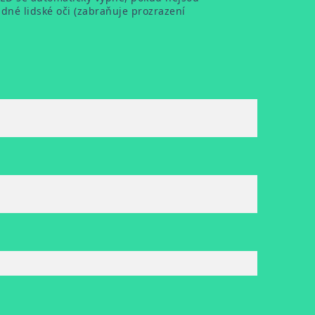
dné lidské oči (zabraňuje prozrazení