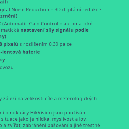
ail
)
gital Noise Reduction = 3D digitální redukce
 zrnění)
C
(Automatic Gain Control = automatické
tomatické
nastavení síly signálu podle
ny)
8 pixelů
s rozlišením 0,39 palce
m-iontová baterie
ky
rovozu
záleží na velikosti cíle a meterologických
í binokuáry HikVision jsou používán
ituace jako je hlídka, myslivost a lov,
 a zvířat, zabránění pašování a jiné trestné