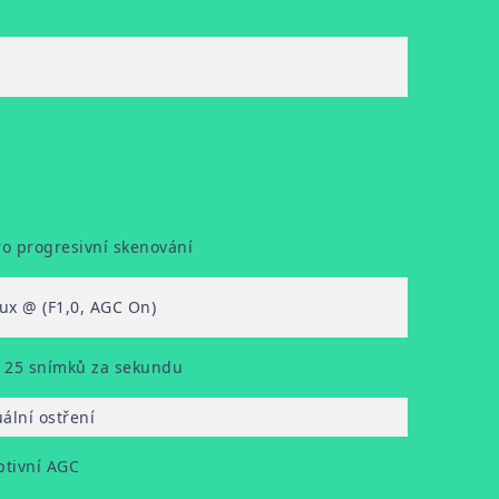
o progresivní skenování
lux @ (F1,0, AGC On)
 25 snímků za sekundu
lní ostření
tivní AGC