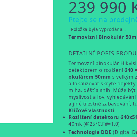
239 990 
Měrná
Ptejte se na prodejn
cena:
Položka byla vyprodána…
Termovizní Binokulár 50
DETAILNÍ POPIS PROD
Termovzní binokulár Hikvis
detektorem o rozišení
640 
okulárem 50mm
s velkým z
a lokalizovat skryté objekty
mlha, déšť a sníh. Může být 
myslivost a lov, vyhledáván
a jiné trestné zabavování, t
Klíčové vlastnosti
Rozlišení detektoru 640x5
40mk (@25°C,F#=1.0)
Technologie DDE
(Digital D