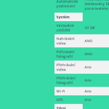
Automatické
detekovány žá
podsvícení
pozorovatele)
Systém
Vestavěné
32 GB
uložiště
Nahrávání
ANO
videa
Pořizování
ANO
fotografií
Přehrávání
Ano
videa
Přehrávání
Ano
fotografií
Wi-Fi
Ano
GPS
Ano
Zdroj