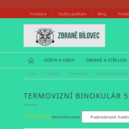
Přejít
na
Prodejna
Služby puškaře
Blog
Prode
obsah
HOME
ODĚVY A OBUV
ZBRANĚ A STŘELIVO
Domů
/
Optika
/
Termovize
/
Pozorovací přístr
TERMOVIZNÍ BINOKULÁR 
Průměrné
Podrobnosti hodn
Neohodnoceno
hodnocení
produktu
je