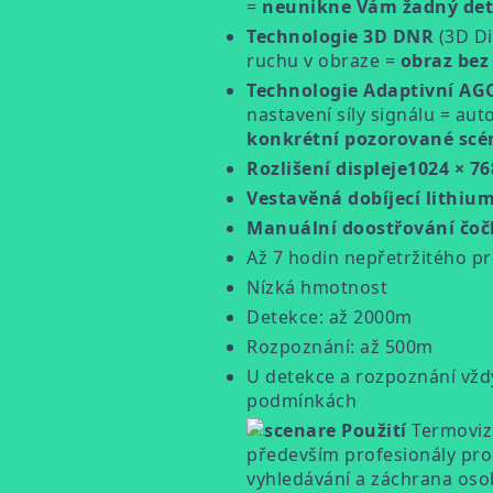
=
neunikne Vám žadný det
Technologie 3D DNR
(3D Di
ruchu v obraze =
obraz bez
Technologie Adaptivní AG
nastavení síly signálu = au
konkrétní pozorované scé
Rozlišení displeje1024 × 76
Vestavěná dobíjecí lithiu
Manuální doostřování čoč
Až 7 hodin nepřetržitého p
Nízká hmotnost
Detekce: až 2000m
Rozpoznání: až 500m
U detekce a rozpoznání vždy 
podmínkách
Použití
Termovizn
především profesionály pro s
vyhledávání a záchrana osob