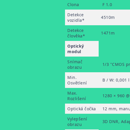
Clona
F 1.0
Detekce
4510m
vozidla*
Detekce
1471m
člověka*
Optický
modul
Snímač
1/3 "CMOS pr
obrazu
Min.
B / W: 0,001 
Osvětlení
Max.
1280 × 960 @
Rozlišení
Optická čočka
12 mm, manuá
Vylepšení
3D DNR, Adap
obrazu