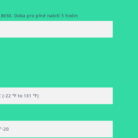
 18650. Doba pro plné nabití 5 hodin
 (-22 °F to 131 °F)
”-20