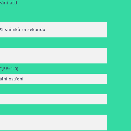
vání atd.
25 snímků za sekundu
C,F#=1.0)
lní ostření