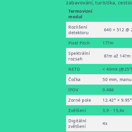
zabavování, turistika, cesto
Termovizní
modul
Rozlišení
640 × 512 @ 
detektoru
Pixel Pitch
17?m
Spektrální
8?m až 14?m
rozsah
NETD
< 40mk (@25°
Čočka
50 mm, manuá
IFOV
0.486
Zorné pole
12.42° × 9.95°
Zvětšení
3,9 - 15,6x
Digitální
4x
zvětšení