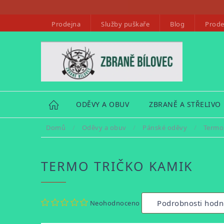
Přejít
na
Prodejna
Služby puškaře
Blog
Prode
obsah
HOME
ODĚVY A OBUV
ZBRANĚ A STŘELIVO
Domů
/
Oděvy a obuv
/
Pánské oděvy
/
Termo
TERMO TRIČKO KAMIK
Průměrné
Podrobnosti hodn
Neohodnoceno
hodnocení
produktu
je