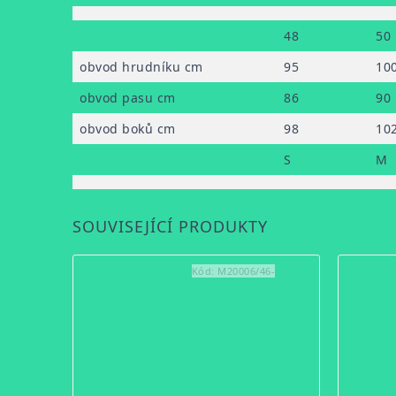
48
50
obvod hrudníku cm
95
10
obvod pasu cm
86
90
obvod boků cm
98
10
S
M
SOUVISEJÍCÍ PRODUKTY
Kód:
M20006/46-