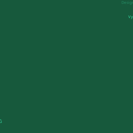
Desi
Vy
ů