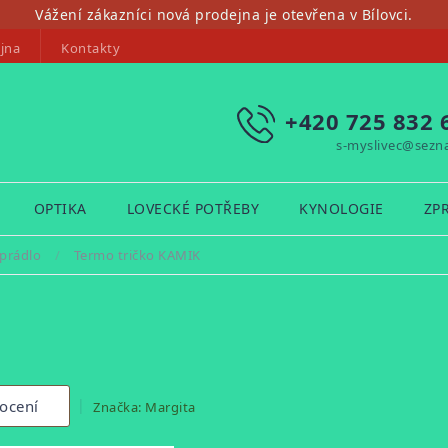
Vážení zákazníci nová prodejna je otevřena v Bílovci.
jna
Kontakty
+420 725 832 
s-myslivec@sezn
OPTIKA
LOVECKÉ POTŘEBY
KYNOLOGIE
ZP
prádlo
/
Termo tričko KAMIK
ocení
Značka:
Margita