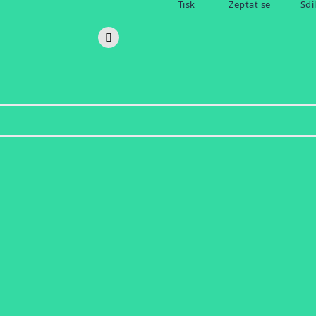
Tisk
Zeptat se
Sdí
l