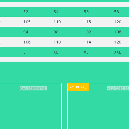
52
54
56
58
0
105
110
115
120
94
98
102
108
2
106
110
114
120
L
XL
XL
XXL
VÝPRODEJ
Kód:
M20008/48-
Kód:
2015-30