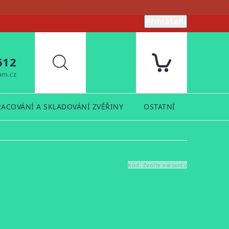
Přihlášení
612
Hledat
am.cz
RACOVÁNÍ A SKLADOVÁNÍ ZVĚŘINY
OSTATNÍ
PRODUK
Kód:
Zvolte variantu