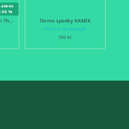
1 240 Kč
–30 %
Termo prádlo Remington Thermal Extreme
Termo spodky KAMIK
Ě
PTEJTE SE NA PRODEJNĚ
700 Kč