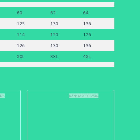
60
62
64
125
130
136
114
120
126
126
130
136
XXL
3XL
4XL
1/S
Kód:
M20003/50-