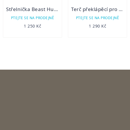
Střelnička Beast Hunter duchové
Terč překlápěcí pro malorážku Caldwell
PTEJTE SE NA PRODEJNĚ
PTEJTE SE NA PRODEJNĚ
1 250 Kč
1 290 Kč