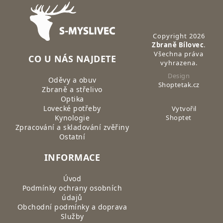
Zápatí
Copyright 2026
Zbraně Bílovec
.
Všechna práva
CO U NÁS NAJDETE
vyhrazena.
Design
Oděvy a obuv
Shoptetak.cz
Zbraně a střelivo
Optika
Lovecké potřeby
Vytvořil
Kynologie
Shoptet
Zpracování a skladování zvěřiny
Ostatní
INFORMACE
Úvod
Podmínky ochrany osobních
údajů
Obchodní podmínky a doprava
Služby