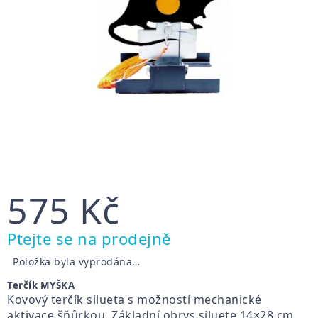
575 Kč
Měrná
Ptejte se na prodejně
cena:
Položka byla vyprodána…
Terčík MYŠKA
Kovový terčík silueta s možností mechanické
aktivace šňůrkou. Základní obrys siluete 14×28 cm,