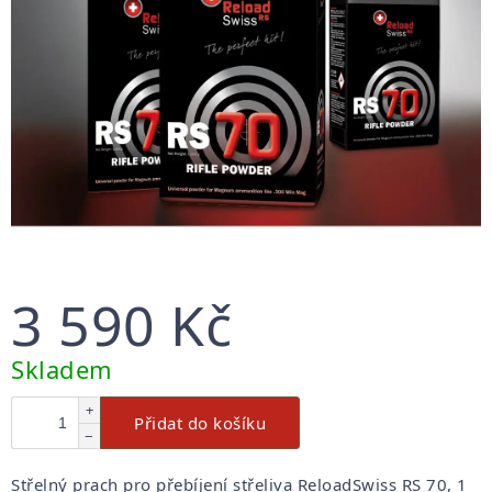
3 590 Kč
Měrná
Skladem
cena:
+
Přidat do košíku
−
Střelný prach pro přebíjení střeliva ReloadSwiss RS 70, 1