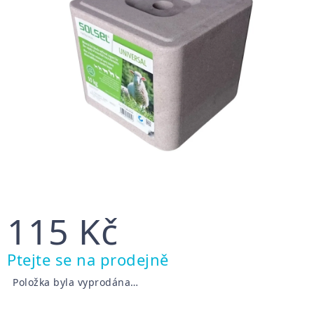
115 Kč
Měrná
Ptejte se na prodejně
cena:
Položka byla vyprodána…