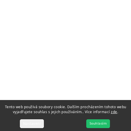
Tento web používá soubory cookie. Dalším procházením tohoto webu
vyjadřujete souhlas s jejich používáním.. Více informací
zde
.
Nastavení
Souhlasím