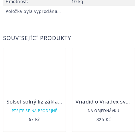
Hmotnost
:
10 kg
Položka byla vyprodána…
SOUVISEJÍCÍ PRODUKTY
Solsel solný liz základní 5kg
Vnadidlo Vnadex svěží jablko 1kg
PTEJTE SE NA PRODEJNĚ
NA OBJEDNÁVKU
67 Kč
325 Kč