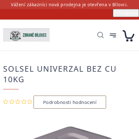
Přejít
Vážení zákazníci nová prodejna je otevřena v Bílovci.
na
Přihlášení
obsah
SOLSEL UNIVERZAL BEZ CU
10KG
Průměrné
Podrobnosti hodnocení
hodnocení
produktu
je
0,0
z
5
hvězdiček.