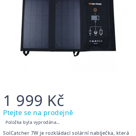
1 999 Kč
Měrná
Ptejte se na prodejně
cena:
Položka byla vyprodána…
SolCatcher 7W je rozkládací solární nabíječka, která