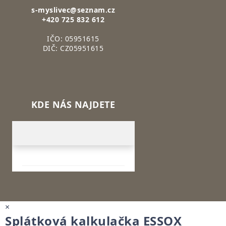
s-myslivec@seznam.cz
+420 725 832 612
IČO: 05951615
DIČ: CZ05951615
KDE NÁS NAJDETE
×
Splátková kalkulačka ESSOX