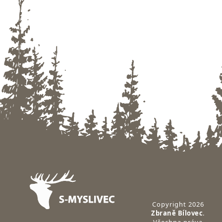
Zápatí
Copyright 2026
Zbraně Bílovec
.
Všechna práva