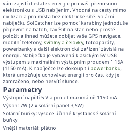
vám zajistí dostatek energie pro vaši přenosnou
elektroniku s USB nabíjením. Vhodná na cesty mimo
civilizaci a pro místa bez elektrické sítě. Solární
nabíječku SolCatcher lze pomocí karabiny jednoduše
připevnit na batoh, zavěsit na stan nebo prostě
položit a ihned můžete dobíjet vaše GPS navigace,
mobilní telefony,
svítilny a čelovky
, fotoaparáty,
powerbanky a další elektronická zařízení závislá na
energii. Nabíječka je vybavená klasickým 5V USB
výstupem s maximálním výstupním proudem 1,15A
(1150 mA). K nabíječce lze dokoupit i
powerbanku
,
která umožňuje uchovávat energii pro čas, kdy je
zamračeno, nebo nesvítí slunce.
Parametry
Výstupní napětí 5 V a proud maximálně 1150 mA.
Výkon: 7W (2 x solární panel 3,5W)
Solární buňky: vysoce účinné krystalické solární
buňky
Vnější materiál: plátno