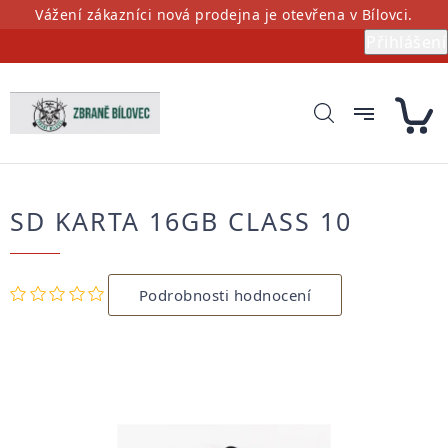
Přejít
Vážení zákazníci nová prodejna je otevřena v Bílovci.
na
Přihlášení
obsah
SD KARTA 16GB CLASS 10
Průměrné
Podrobnosti hodnocení
hodnocení
produktu
je
0,0
z
5
hvězdiček.