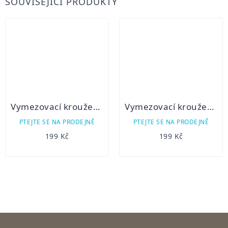
SOUVISEJÍCÍ PRODUKTY
Vymezovací kroužek pro PARD NV007 z 48 na 46mm
Vymezovací kroužek pro PARD NV007 z 42 na 40mm
PTEJTE SE NA PRODEJNĚ
PTEJTE SE NA PRODEJNĚ
199 Kč
199 Kč