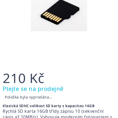
210 Kč
Měrná
Ptejte se na prodejně
cena:
Položka byla vyprodána…
Klasická SDHC velikost SD karty s kapacitou 16GB
Rychlá SD karta 16GB třídy zápisu 10 (sekvenční
zápis až 10MB/s). Vyhovuje moderním fotopastem s