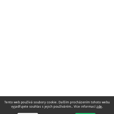
Tento web používá soubory cookie. Dalším procházením tohoto webu
vyjadřujete souhlas s jejich používáním.. Více informací
zde
.