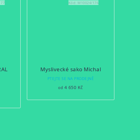
177
Kód:
M10024/176
RAL
Myslivecké sako Michal
ůměrné
PTEJTE SE NA PRODEJNĚ
dnocení
Ě
4 650 Kč
od
oduktu
zdiček.