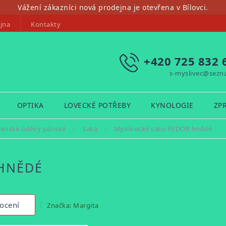
Vážení zákazníci nová prodejna je otevřena v Bílovci.
jna
Kontakty
+420 725 832 
s-myslivec@sezn
OPTIKA
LOVECKÉ POTŘEBY
KYNOLOGIE
ZP
čenské oděvy pánské
/
Saka
/
Myslivecké sako FEDOR hnědé
 HNĚDÉ
ocení
Značka:
Margita