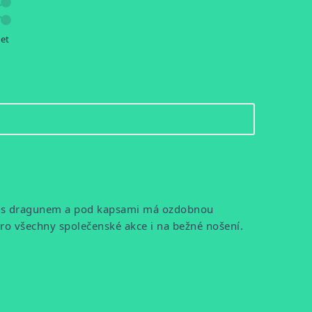
let
yb s dragunem a pod kapsami má ozdobnou
pro všechny společenské akce i na bežné nošení.