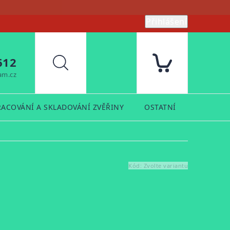
Přihlášení
612
Hledat
am.cz
RACOVÁNÍ A SKLADOVÁNÍ ZVĚŘINY
OSTATNÍ
PRODUK
Kód:
Zvolte variantu