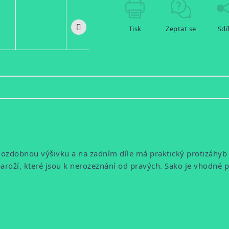
Tisk
Zeptat se
Sdí
ozdobnou výšivku a na zadním díle má praktický protizáh
paroží, které jsou k nerozeznání od pravých. Sako je vhodné 