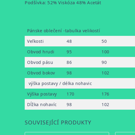
Podšívka: 52% Viskóza 48% Acetát
Pánske oblečení -tabulka velikostí
Veľkosti
48
50
Obvod hrudi
95
100
Obvod pásu
86
90
Obvod bokov
98
102
výška postavy / délka nohavic
Výška postavy
170
176
Dĺžka nohavíc
98
102
SOUVISEJÍCÍ PRODUKTY