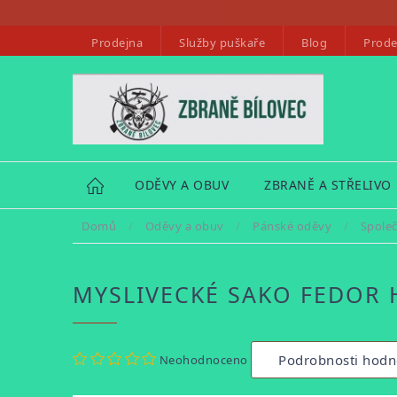
Přejít
na
Prodejna
Služby puškaře
Blog
Prode
obsah
HOME
ODĚVY A OBUV
ZBRANĚ A STŘELIVO
Domů
/
Oděvy a obuv
/
Pánské oděvy
/
Spole
MYSLIVECKÉ SAKO FEDOR
Průměrné
Podrobnosti hodn
Neohodnoceno
hodnocení
produktu
je