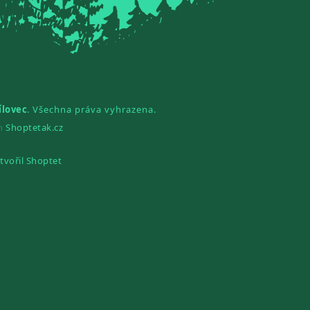
ílovec
. Všechna práva vyhrazena.
gn
Shoptetak.cz
tvořil Shoptet