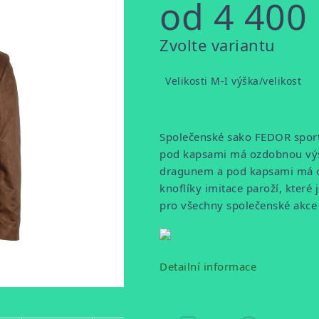
od
4 400
Měrná
Zvolte variantu
cena:
Velikosti M-I výška/velikost
Společenské sako FEDOR sport
pod kapsami má ozdobnou výši
dragunem a pod kapsami má o
knoflíky imitace paroží, které
pro všechny společenské akce 
Detailní informace