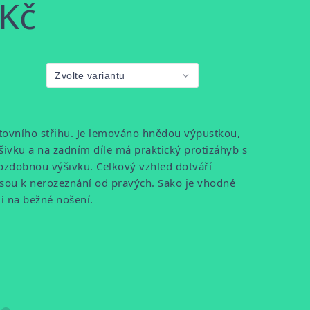
 Kč
ovního střihu. Je lemováno hnědou výpustkou,
vku a na zadním díle má praktický protizáhyb s
zdobnou výšivku. Celkový vzhled dotváří
 jsou k nerozeznání od pravých. Sako je vhodné
i na bežné nošení.