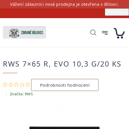
Přejít
Vážení zákazníci nová prodejna je otevřena v Bílovci.
na
Přihlášení
obsah
RWS 7×65 R, EVO 10,3 G/20 KS
Průměrné
Podrobnosti hodnocení
hodnocení
produktu
Značka:
RWS
je
0,0
z
5
hvězdiček.