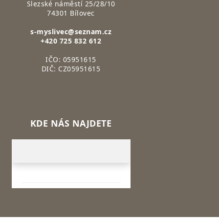
Slezské náměstí 25/28/10
74301 Bílovec
s-myslivec@seznam.cz
+420 725 832 612
IČO: 05951615
DIČ: CZ05951615
KDE NÁS NAJDETE