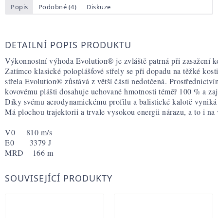
Popis
Podobné (4)
Diskuze
DETAILNÍ POPIS PRODUKTU
Výkonnostní výhoda Evolution® je zvláště patrná při zasažení kos
Zatímco klasické poloplášťové střely se při dopadu na těžké kost
střela Evolution® zůstává z větší části nedotčená. Prostřednic
kovovému plášti dosahuje uchované hmotnosti téměř 100 % a za
Díky svému aerodynamickému profilu a balistické kalotě vyniká s
Má plochou trajektorii a trvale vysokou energii nárazu, a to i na 
V0     810 m/s
E0       3379 J
MRD    166 m
SOUVISEJÍCÍ PRODUKTY