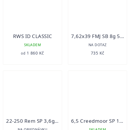
RWS ID CLASSIC
7,62x39 FMJ SB 8g 50ks
SKLADEM
NA DOTAZ
1 860 Kč
735 Kč
od
22-250 Rem SP 3,6g S&B 20ks
6,5 Creedmoor SP 10,1g S&B 20ks
NA OBJEDNÁVKU
SKLADEM