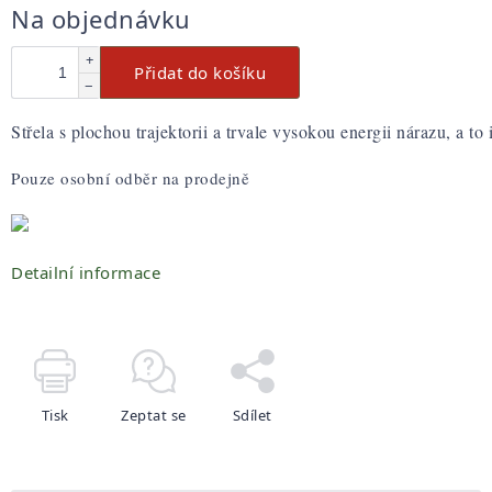
Měrná
Na objednávku
cena:
+
Přidat do košíku
−
Střela s plochou trajektorii a trvale vysokou energii nárazu, a to 
Pouze osobní odběr na prodejně
Detailní informace
Tisk
Zeptat se
Sdílet