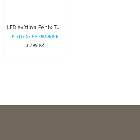
LED svítilna Fenix TK35 UE V2.0
PTEJTE SE NA PRODEJNĚ
3 799 Kč
OVLÁDACÍ
PRVKY
VÝPISU