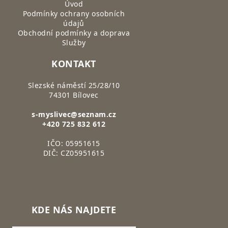
Úvod
Podmínky ochrany osobních
údajů
Obchodní podmínky a doprava
Služby
KONTAKT
Slezské náměstí 25/28/10
74301 Bílovec
s-myslivec@seznam.cz
+420 725 832 612
IČO: 05951615
DIČ: CZ05951615
KDE NÁS NAJDETE