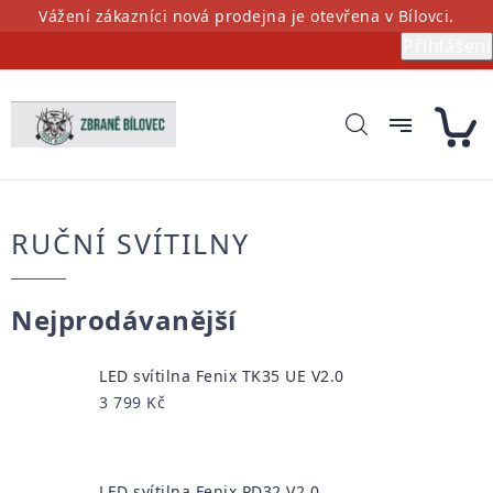
Přejít
Vážení zákazníci nová prodejna je otevřena v Bílovci.
na
Přihlášení
obsah
RUČNÍ SVÍTILNY
Nejprodávanější
LED svítilna Fenix TK35 UE V2.0
3 799 Kč
LED svítilna Fenix PD32 V2.0