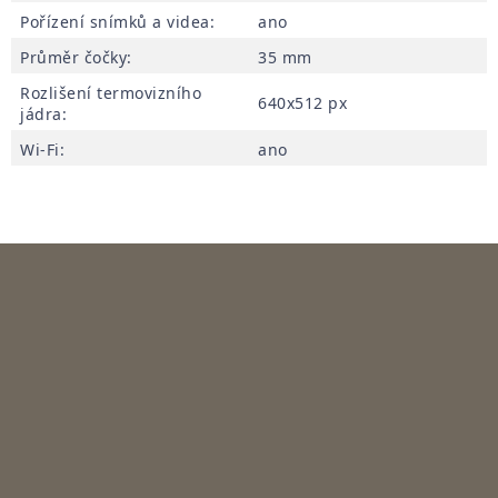
Pořízení snímků a videa
:
ano
Průměr čočky
:
35 mm
Rozlišení termovizního
640x512 px
jádra
:
Wi-Fi
:
ano