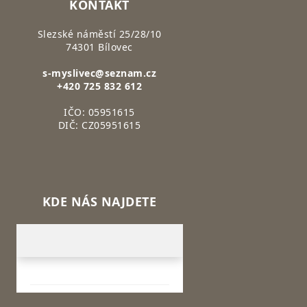
KONTAKT
Slezské náměstí 25/28/10
74301 Bílovec
s-myslivec@seznam.cz
+420 725 832 612
IČO: 05951615
DIČ: CZ05951615
KDE NÁS NAJDETE