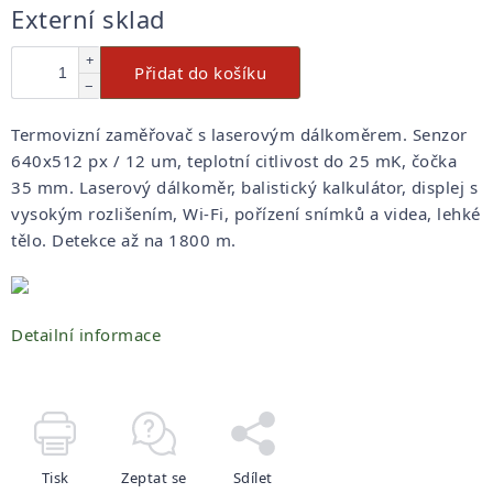
Měrná
Externí sklad
cena:
+
Přidat do košíku
−
Termovizní zaměřovač s laserovým dálkoměrem. Senzor
640x512 px / 12 um, teplotní citlivost do 25 mK, čočka
35 mm. Laserový dálkoměr, balistický kalkulátor, displej s
vysokým rozlišením, Wi-Fi, pořízení snímků a videa, lehké
tělo. Detekce až na 1800 m.
Detailní informace
Tisk
Zeptat se
Sdílet