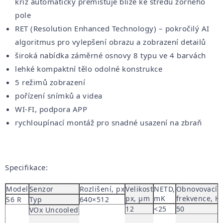
kříž automaticky přemisťuje blíže ke středu zorného
pole
RET (Resolution Enhanced Technology) – pokročilý AI
algoritmus pro vylepšení obrazu a zobrazení detailů
široká nabídka záměrné osnovy 8 typu ve 4 barvách
lehké kompaktní tělo odolné konstrukce
5 režimů zobrazení
pořízení snímků a videa
WI-FI, podpora APP
rychloupínací montáž pro snadné usazení na zbraň
Specifikace:
Model
Senzor
Rozlišení, px
Velikost
NETD,
Obnovovací
px, μm
mK
frekvence, H
S6 R
Typ
640×512
12
<25
50
VOx Uncooled