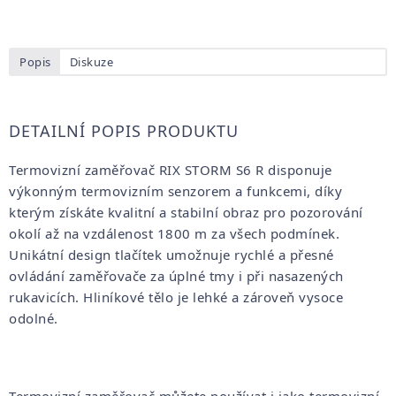
Popis
Diskuze
DETAILNÍ POPIS PRODUKTU
Termovizní zaměřovač RIX STORM S6 R disponuje
výkonným termovizním senzorem a funkcemi, díky
kterým získáte kvalitní a stabilní obraz pro pozorování
okolí až na vzdálenost 1800 m za všech podmínek.
Unikátní design tlačítek umožnuje rychlé a přesné
ovládání zaměřovače za úplné tmy i při nasazených
rukavicích. Hliníkové tělo je lehké a zároveň vysoce
odolné.
Termovizní zaměřovač můžete používat i jako termovizní