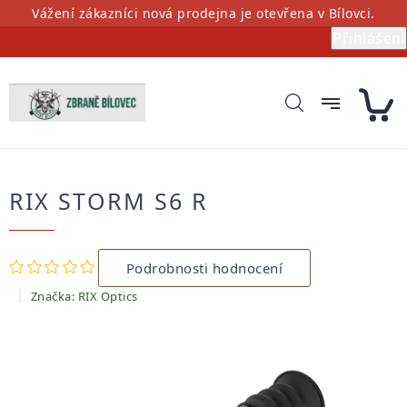
Přejít
Vážení zákazníci nová prodejna je otevřena v Bílovci.
na
Přihlášení
obsah
RIX STORM S6 R
Průměrné
Podrobnosti hodnocení
hodnocení
produktu
Značka:
RIX Optics
je
0,0
z
5
hvězdiček.