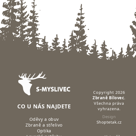
Zápatí
Copyright 2026
Zbraně Bílovec
.
Všechna práva
CO U NÁS NAJDETE
vyhrazena.
Design
Oděvy a obuv
Shoptetak.cz
Zbraně a střelivo
Optika