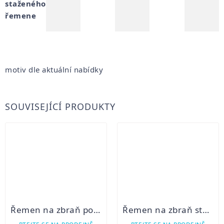
staženého
řemene
motiv dle aktuální nabídky
SOUVISEJÍCÍ PRODUKTY
Řemen na zbraň podšitý protiskluzovou gumou
Řemen na zbraň stahovací podšitý filcem