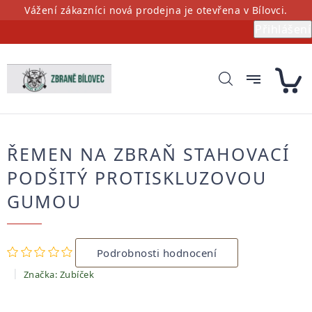
Přejít
Vážení zákazníci nová prodejna je otevřena v Bílovci.
na
Přihlášení
obsah
ŘEMEN NA ZBRAŇ STAHOVACÍ
PODŠITÝ PROTISKLUZOVOU
GUMOU
Průměrné
Podrobnosti hodnocení
hodnocení
produktu
Značka:
Zubíček
je
0,0
z