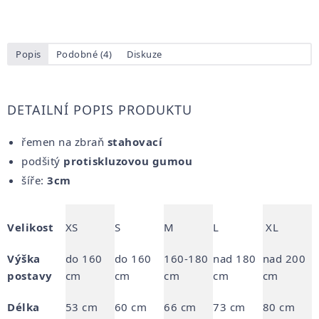
Popis
Podobné (4)
Diskuze
DETAILNÍ POPIS PRODUKTU
řemen na zbraň
stahovací
podšitý
protiskluzovou gumou
šíře:
3cm
Velikost
XS
S
M
L
XL
Výška
do 160
do 160
160-180
nad 180
nad 200
postavy
cm
cm
cm
cm
cm
Délka
53 cm
60 cm
66 cm
73 cm
80 cm