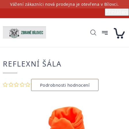
Přejít
Vážení zákazníci nová prodejna je otevřena v Bílovci.
na
Přihlášení
obsah
REFLEXNÍ ŠÁLA
Průměrné
Podrobnosti hodnocení
hodnocení
produktu
je
0,0
z
5
hvězdiček.