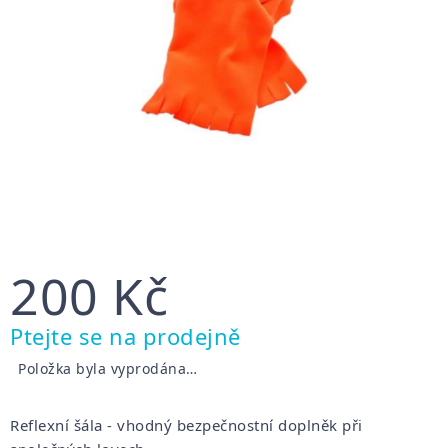
200 Kč
Měrná
Ptejte se na prodejně
cena:
Položka byla vyprodána…
Reflexní šála - vhodný bezpečnostní doplněk při